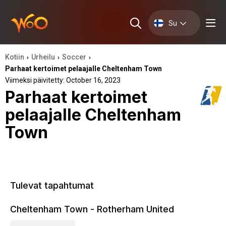
Su
Kotiin
Urheilu
Soccer
›
›
›
Parhaat kertoimet pelaajalle Cheltenham Town
Viimeksi päivitetty: October 16, 2023
Parhaat kertoimet
pelaajalle Cheltenham
Town
Tulevat tapahtumat
Cheltenham Town - Rotherham United