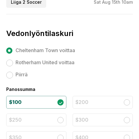
Liiga 2 Soccer
Sat Aug 15th 10am
Vedonlyöntilaskuri
Cheltenham Town voittaa
Rotherham United voittaa
Piirrä
Panossumma
$100
$200
$250
$300
$350
$400