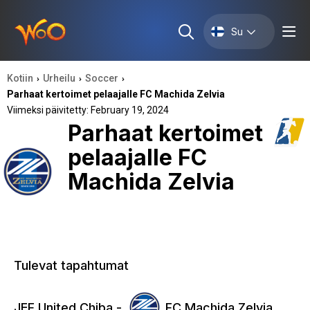
Su
Kotiin
Urheilu
Soccer
›
›
›
Parhaat kertoimet pelaajalle FC Machida Zelvia
Viimeksi päivitetty: February 19, 2024
Parhaat kertoimet
pelaajalle FC
Machida Zelvia
Tulevat tapahtumat
JEF United Chiba -
FC Machida Zelvia