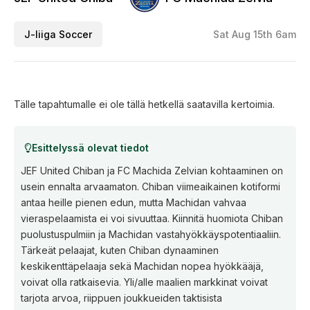
J-liiga Soccer
Sat Aug 15th 6am
Tälle tapahtumalle ei ole tällä hetkellä saatavilla kertoimia.
Esittelyssä olevat tiedot
JEF United Chiban ja FC Machida Zelvian kohtaaminen on
usein ennalta arvaamaton. Chiban viimeaikainen kotiformi
antaa heille pienen edun, mutta Machidan vahvaa
vieraspelaamista ei voi sivuuttaa. Kiinnitä huomiota Chiban
puolustuspulmiin ja Machidan vastahyökkäyspotentiaaliin.
Tärkeät pelaajat, kuten Chiban dynaaminen
keskikenttäpelaaja sekä Machidan nopea hyökkääjä,
voivat olla ratkaisevia. Yli/alle maalien markkinat voivat
tarjota arvoa, riippuen joukkueiden taktisista