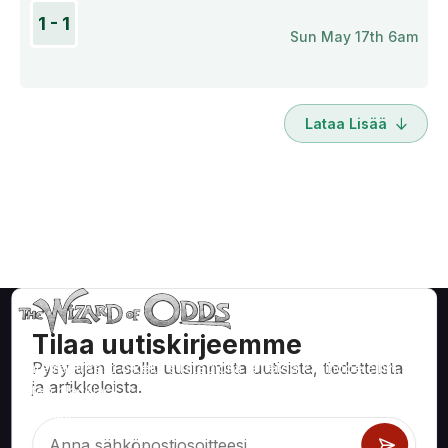
1 - 1
Sun May 17th 6am
Lataa Lisää
Tilaa uutiskirjeemme
Pysy ajan tasalla uusimmista uutisista, tiedotteista
Matemaattisesti oikeita strategioita ja tietoa kasinopeleihin,
ja artikkeleista.
kuten blackjack, craps, ruletti ja satoihin muihin pelattaviin
peleihin.