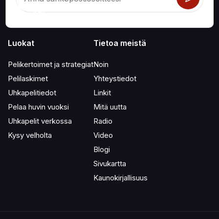
Luokat
Tietoa meistä
Pelikertoimet ja strategiat
Noin
Pelilaskimet
Yhteystiedot
Uhkapelitiedot
Linkit
Pelaa huvin vuoksi
Mitä uutta
Uhkapelit verkossa
Radio
Kysy velholta
Video
Blogi
Sivukartta
Kaunokirjallisuus