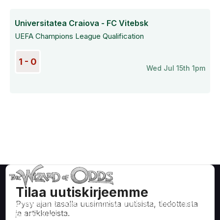
Universitatea Craiova - FC Vitebsk
UEFA Champions League Qualification
1 - 0
Wed Jul 15th 1pm
Tilaa uutiskirjeemme
Pysy ajan tasalla uusimmista uutisista, tiedotteista
Matemaattisesti oikeita strategioita ja tietoa kasinopeleihin,
ja artikkeleista.
kuten blackjack, craps, ruletti ja satoihin muihin pelattaviin