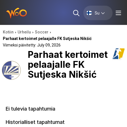
Su
Kotiin
Urheilu
Soccer
›
›
›
Parhaat kertoimet pelaajalle FK Sutjeska Nikšić
Viimeksi päivitetty: July 09, 2026
Parhaat kertoimet
pelaajalle FK
Sutjeska Nikšić
Ei tulevia tapahtumia
Historialliset tapahtumat