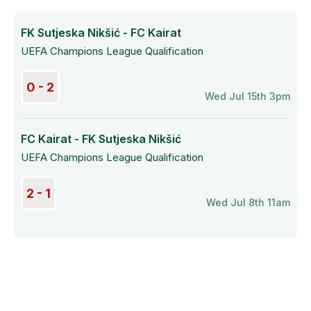
FK Sutjeska Nikšić - FC Kairat
UEFA Champions League Qualification
0 - 2
Wed Jul 15th 3pm
FC Kairat - FK Sutjeska Nikšić
UEFA Champions League Qualification
2 - 1
Wed Jul 8th 11am