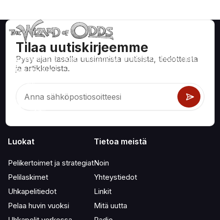
Tilaa uutiskirjeemme
Pysy ajan tasalla uusimmista uutisista, tiedotteista
Matemaattisesti oikeita strategioita ja tietoa kasinopeleihin,
ja artikkeleista.
kuten blackjack, craps, ruletti ja satoihin muihin pelattaviin
peleihin.
Luokat
Tietoa meistä
Pelikertoimet ja strategiat
Noin
Pelilaskimet
Yhteystiedot
Uhkapelitiedot
Linkit
Pelaa huvin vuoksi
Mitä uutta
Uhkapelit verkossa
Radio