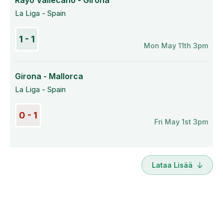
Rayo Vallecano - Girona
La Liga - Spain
1 - 1
Mon May 11th 3pm
Girona - Mallorca
La Liga - Spain
0 - 1
Fri May 1st 3pm
Lataa Lisää