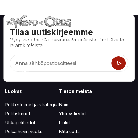
Tilaa uutiskirjeemme
Pysy ajan tasalla uusimmista uutisista, tiedotteista
Matemaattisesti oikeita strategioita ja tietoa kasinopeleihin,
ja artikkeleista.
kuten blackjack, craps, ruletti ja satoihin muihin pelattaviin
peleihin.
Luokat
Tietoa meistä
Pelikertoimet ja strategiat
Noin
Pelilaskimet
Yhteystiedot
Uhkapelitiedot
Linkit
Pelaa huvin vuoksi
Mitä uutta