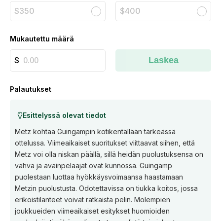
$350
$400
Mukautettu määrä
Laskea
Palautukset
Esittelyssä olevat tiedot
Metz kohtaa Guingampin kotikentällään tärkeässä
ottelussa. Viimeaikaiset suoritukset viittaavat siihen, että
Metz voi olla niskan päällä, sillä heidän puolustuksensa on
vahva ja avainpelaajat ovat kunnossa. Guingamp
puolestaan luottaa hyökkäysvoimaansa haastamaan
Metzin puolustusta. Odotettavissa on tiukka koitos, jossa
erikoistilanteet voivat ratkaista pelin. Molempien
joukkueiden viimeaikaiset esitykset huomioiden