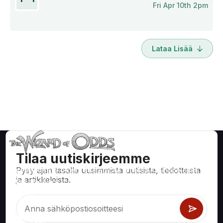
Fri Apr 10th 2pm
Lataa Lisää
Tilaa uutiskirjeemme
Pysy ajan tasalla uusimmista uutisista, tiedotteista
Matemaattisesti oikeita strategioita ja tietoa kasinopeleihin,
ja artikkeleista.
kuten blackjack, craps, ruletti ja satoihin muihin pelattaviin
peleihin.