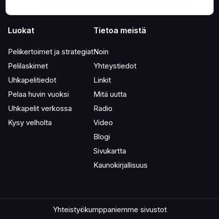
Luokat
Tietoa meistä
Pelikertoimet ja strategiat
Noin
Pelilaskimet
Yhteystiedot
Uhkapelitiedot
Linkit
Pelaa huvin vuoksi
Mitä uutta
Uhkapelit verkossa
Radio
Kysy velholta
Video
Blogi
Sivukartta
Kaunokirjallisuus
Yhteistyökumppaniemme sivustot