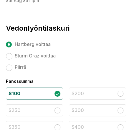
Sat Aug 8th 1pm
Vedonlyöntilaskuri
Hartberg voittaa
Sturm Graz voittaa
Piirrä
Panossumma
$100
$200
$250
$300
$350
$400