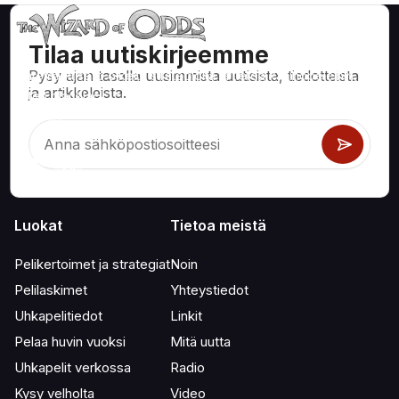
Tilaa uutiskirjeemme
Pysy ajan tasalla uusimmista uutisista, tiedotteista
Matemaattisesti oikeita strategioita ja tietoa kasinopeleihin,
ja artikkeleista.
kuten blackjack, craps, ruletti ja satoihin muihin pelattaviin
peleihin.
Luokat
Tietoa meistä
Pelikertoimet ja strategiat
Noin
Pelilaskimet
Yhteystiedot
Uhkapelitiedot
Linkit
Pelaa huvin vuoksi
Mitä uutta
Uhkapelit verkossa
Radio
Kysy velholta
Video