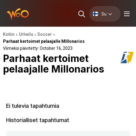
Su
Kotiin
Urheilu
Soccer
›
›
›
Parhaat kertoimet pelaajalle Millonarios
Viimeksi päivitetty: October 16, 2023
Parhaat kertoimet
pelaajalle Millonarios
Ei tulevia tapahtumia
Historialliset tapahtumat