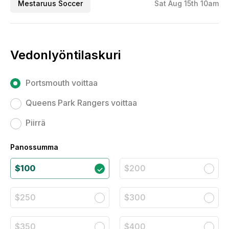
Mestaruus Soccer
Sat Aug 15th 10am
Vedonlyöntilaskuri
Portsmouth voittaa
Queens Park Rangers voittaa
Piirrä
Panossumma
$100
$200
$250
$300
$350
$400