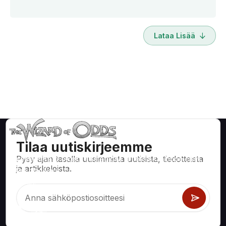
Lataa Lisää
Tilaa uutiskirjeemme
Pysy ajan tasalla uusimmista uutisista, tiedotteista
Matemaattisesti oikeita strategioita ja tietoa kasinopeleihin,
ja artikkeleista.
kuten blackjack, craps, ruletti ja satoihin muihin pelattaviin
peleihin.