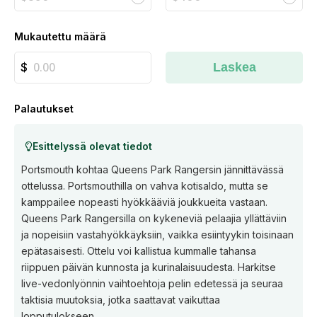
Mukautettu määrä
Laskea
Palautukset
Esittelyssä olevat tiedot
Portsmouth kohtaa Queens Park Rangersin jännittävässä
ottelussa. Portsmouthilla on vahva kotisaldo, mutta se
kamppailee nopeasti hyökkääviä joukkueita vastaan.
Queens Park Rangersilla on kykeneviä pelaajia yllättäviin
ja nopeisiin vastahyökkäyksiin, vaikka esiintyykin toisinaan
epätasaisesti. Ottelu voi kallistua kummalle tahansa
riippuen päivän kunnosta ja kurinalaisuudesta. Harkitse
live-vedonlyönnin vaihtoehtoja pelin edetessä ja seuraa
taktisia muutoksia, jotka saattavat vaikuttaa
lopputulokseen.