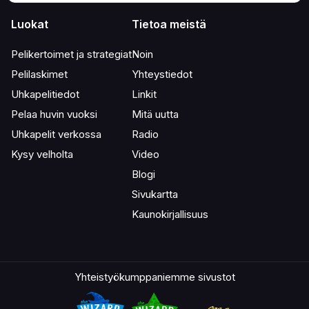
Luokat
Tietoa meistä
Pelikertoimet ja strategiat
Noin
Pelilaskimet
Yhteystiedot
Uhkapelitiedot
Linkit
Pelaa huvin vuoksi
Mitä uutta
Uhkapelit verkossa
Radio
Kysy velholta
Video
Blogi
Sivukartta
Kaunokirjallisuus
Yhteistyökumppaniemme sivustot