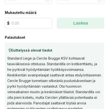
Mukautettu määrä
Laskea
Palautukset
Esittelyssä olevat tiedot
Standard Liege ja Cercle Brugge KSV kohtaavat
tasaväkisessä ottelussa. Standardilla on kotikenttäetu, ja
he pyrkivät hyödyntämään hyökkäysvoimaansa.
Keskikentän avainpelaajat saattavat antaa etulyöntiaseman.
Cercle Brugge tunnetaan sitkeästä puolustuksestaan ja
pyrkii hyödyntämään vastaiskut. Ota huomioon
viimeaikainen muoto ja keskinäiset tilastot; Standardilla voi
olla pieni kotietu, mutta Cerclen yllättävää potentiaalia ei
pidä aliarvioida. Panostajat saattavat löytää arvoa
molempien joukkueiden osallistuessa maaleihin.