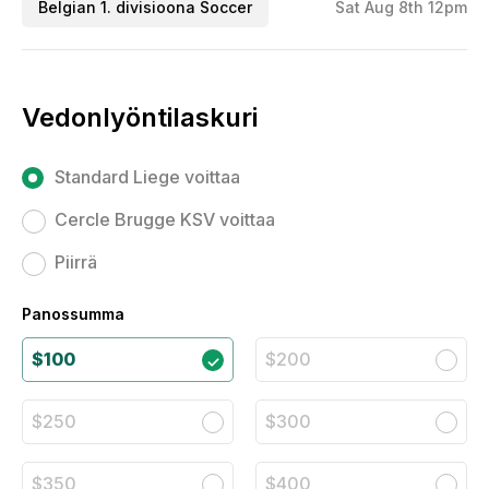
Belgian 1. divisioona Soccer
Sat Aug 8th 12pm
Vedonlyöntilaskuri
Standard Liege voittaa
Cercle Brugge KSV voittaa
Piirrä
Panossumma
$100
$200
$250
$300
$350
$400