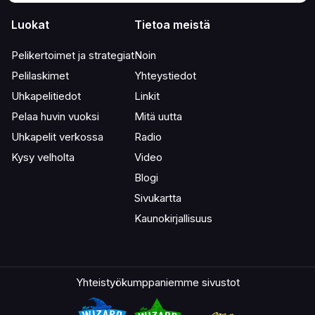
Luokat
Tietoa meistä
Pelikertoimet ja strategiat
Noin
Pelilaskimet
Yhteystiedot
Uhkapelitiedot
Linkit
Pelaa huvin vuoksi
Mitä uutta
Uhkapelit verkossa
Radio
Kysy velholta
Video
Blogi
Sivukartta
Kaunokirjallisuus
Yhteistyökumppaniemme sivustot