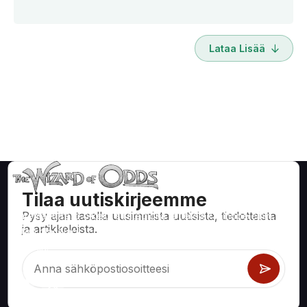
Lataa Lisää
Tilaa uutiskirjeemme
Pysy ajan tasalla uusimmista uutisista, tiedotteista
Matemaattisesti oikeita strategioita ja tietoa kasinopeleihin,
ja artikkeleista.
kuten blackjack, craps, ruletti ja satoihin muihin pelattaviin
peleihin.