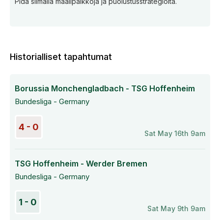
Pidä silmällä maalipaikkoja ja puolustusstrategioita.
Historialliset tapahtumat
Borussia Monchengladbach - TSG Hoffenheim
Bundesliga - Germany
4 - 0
Sat May 16th 9am
TSG Hoffenheim - Werder Bremen
Bundesliga - Germany
1 - 0
Sat May 9th 9am