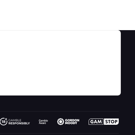
okat
Tietoa meistä
ikertoimet ja strategiat
Noin
Video
lilaskimet
Yhteystiedot
Blogi
kapelitiedot
Linkit
Sivukartta
laa huvin vuoksi
Mitä uutta
Kaunokirjallisuus
kapelit verkossa
Radio
sy velholta