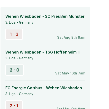
Wehen Wiesbaden - SC Preußen Münster
3. Liga - Germany
1 - 3
Sat Aug 8th 8am
Wehen Wiesbaden - TSG Hoffenheim II
3. Liga - Germany
2 - 0
Sat May 16th 7am
FC Energie Cottbus - Wehen Wiesbaden
3. Liga - Germany
2 - 1
Sat May 9th 8am