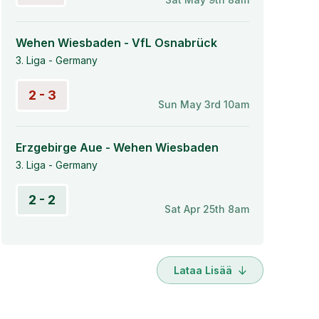
Wehen Wiesbaden - VfL Osnabrück
3. Liga - Germany
2 - 3
Sun May 3rd 10am
Erzgebirge Aue - Wehen Wiesbaden
3. Liga - Germany
2 - 2
Sat Apr 25th 8am
Lataa Lisää