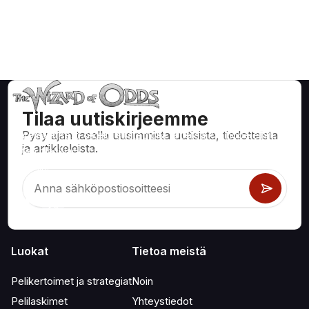
Tilaa uutiskirjeemme
Pysy ajan tasalla uusimmista uutisista, tiedotteista
Matemaattisesti oikeita strategioita ja tietoa kasinopeleihin,
ja artikkeleista.
kuten blackjack, craps, ruletti ja satoihin muihin pelattaviin
peleihin.
Luokat
Tietoa meistä
Pelikertoimet ja strategiat
Noin
Pelilaskimet
Yhteystiedot