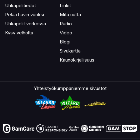
Uhkapelitiedot
Linkit
Pelaa huvin vuoksi
Mitä uutta
Uhkapelit verkossa
Radio
Kysy velholta
Video
Blogi
Sivukartta
Kaunokirjallisuus
Yhteistyökumppaniemme sivustot