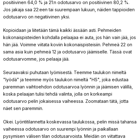
positiivinen 64,0 % ja 21:n odotusarvo on positiivinen 80,2 %.
Jos jakaja saa 22:een tai suurempaan lukuun, näiden tappioiden
odotusarvo on negatiivinen yksi.
Kopioidaan ja liitetään tämä kaikki ässään asti. Pehmeiden
kokonaispisteiden kohdalla pelaajaa ei auta, jos hän vain jää, jos
hän jää. Voimme viitata koviin kokonaispisteisiin. Pehmeä 22 on
sama asia kuin pehmeä 12 ja odotusarvo jäämiselle. Tässä ovat
odotusarvomme, jos pelaaja jää.
Seuraavaksi puhutaan lyömisestä. Teemme taulukon nimeltä
"lyödä" ja teemme myös taulukon nimeltä "HS", joka edustaa
paremman vaihtoehdon odotusarvoa lyönnin ja jäämisen välillä,
koska pelaajan tulisi tehdä valinta, jolla on korkeampi
odotusarvo pelin jokaisessa vaiheessa. Zoomataan tätä, jotta
näet sen paremmin.
Okei. Lyöntitilannetta koskevassa taulukossa, pelin missä tahansa
vaiheessa odotusarvo on suurempi lyönnin ja paikallaan
pysymisen välisen tilan odotusarvoista. Meidän on viitattava