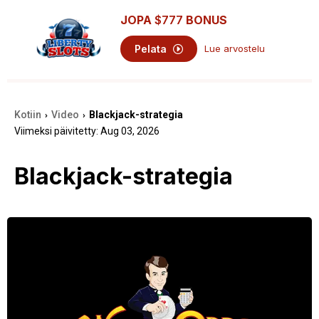
JOPA
$777
BONUS
Pelata
Lue arvostelu
Kotiin
Video
Blackjack-strategia
›
›
Viimeksi päivitetty: Aug 03, 2026
Blackjack-strategia