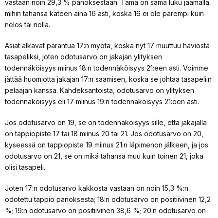
vastaan noin 29,3 % panoksestaan. Tämä on sama luku jäämällä
mihin tahansa käteen aina 16 asti, koska 16 ei ole parempi kuin
nelos tai nolla.
Asiat alkavat parantua 17:n myötä, koska nyt 17 muuttuu häviöstä
tasapeliksi, joten odotusarvo on jakajan ylityksen
todennäköisyys miinus 18:n todennäköisyys 21:een asti. Voimme
jättää huomiotta jakajan 17:n saamisen, koska se johtaa tasapeliin
pelaajan kanssa. Kahdeksantoista, odotusarvo on ylityksen
todennäköisyys eli 17 miinus 19:n todennäköisyys 21:een asti.
Jos odotusarvo on 19, se on todennäköisyys sille, että jakajalla
on tappiopiste 17 tai 18 miinus 20 tai 21. Jos odotusarvo on 20,
kyseessä on tappiopiste 19 miinus 21:n läpimenon jälkeen, ja jos
odotusarvo on 21, se on mikä tahansa muu kuin toinen 21, joka
olisi tasapeli.
Joten 17:n odotusarvo kakkosta vastaan on noin 15,3 %:n
odotettu tappio panoksesta; 18:n odotusarvo on positiivinen 12,2
%; 19:n odotusarvo on positiivinen 38,6 %; 20:n odotusarvo on