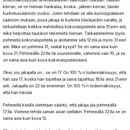
kerran, se on hieman hankalaa, koska... jälleen kerran, tämän
kurkistussäännön vuoksi. Joten tehdään se alla eurooppalaisen
säännön mukaan, jossa jakaja ei kurkista blackjackin varalta, ja
tarkastellaan kaikkia mahdollisia kokonaispisteitä aina 31:een asti,
mikä helpottaa taulukon tekemistä hieman. Tarkastelemme myös
pehmeitä kokonaispisteitä ja aloitamme siitä 12:sta ja myös 31:een
asti. Mikä on pehmeä 31, saatat kysyä? Se on sama asia kuin
kova 21. Pehmeälle 22:lle tai suuremmalle, vähennä vain 10, ja se
on sama asia kuin kova kokonaispistemäärä.
Okei, jos jakajalla on... se on 17. On 100 %:n todennäköisyys, että
hän saa 17, koska hän lopettaa ja sama tapahtuu 18:lla aina 21:een
asti. Jakajalla on 22 tai enemmän. On 100 %:n todennäköisyys,
että hän häviää.
Pehmeillä käsillä oletetaan sääntö, että jakaja jää pehmeällä
17:llä. Voimme tehdä saman asian sielläkin. Pehmeällä 22:lla se on
sama asia kuin kova 12.