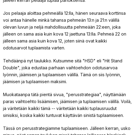
jälleen kerran pelaaja tuplaa panoksensa.
Jos pelaaja aloittaa pehmeällä 12:lla, hänen seuraava korttinsa
voi antaa hänelle minkä tahansa pehmeän 13:n ja 21:n välillä
olevan luvun ja neljä mahdollisuutta pehmeään 22:een, joka
jälleen on sama asia kuin kova 12 jaettuna 13:lla. Pehmeä 22 on
jälleen sama asia kuin kova 12, joten siinä ovat kaikki
odotusarvot tuplaamista varten.
Tehdäänpä nyt taulukko. Kutsumme sitä "HSD" eli "Hit Stand
Double", joka edustaa parhaan vaihtoehdon odotusarvoa
lyönnin, jäämisen ja tuplaamisen välillä. Tämä on siis lyönnin,
jäämisen ja tuplaamisen maksimi.
Muokataanpa tätä pientä sivua, "perusstrategiaa", näyttämään
paras vaihtoehto lisäämisen, jäämisen ja tuplaamisen välillä. Voilà,
ja väritetään kaikki tämä -- väritetään kaikki tuplausruudut
sinisiksi, koska kaikki tuntuvat käyttävän sinistä tuplaamiseen.
Tässä on perusstrategiamme tuplaamiseen. Jälleen kerran, usko