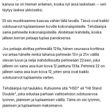
kanssa se on hieman erilainen, koska nyt ässä lasketaan -- sen
täytyy laskea ykköseksi.
Eli siis muokkaamme kaavaa vähän tällä tavalla. Tässä ovat kaikki
odotusarvot tuplaamiseen koville kokonaispisteille. Tehdäänpä
sama pehmeille kokonaispisteille. Aloitetaan kahdella, koska
jälleen kerran pelaaja tuplaa panoksensa.
Jos pelaaja aloittaa pehmeällä 12:lla, hänen seuraava korttinsa
voi antaa hänelle minkä tahansa pehmeän 13:n ja 21:n välillä
olevan luvun ja neljä mahdollisuutta pehmeään 22:een, joka
jälleen on sama asia kuin kova 12 jaettuna 13:lla. Pehmeä 22 on
jälleen sama asia kuin kova 12, joten siinä ovat kaikki
odotusarvot tuplaamista varten.
Tehdäänpä nyt taulukko. Kutsumme sitä "HSD" eli "Hit Stand
Double", joka edustaa parhaan vaihtoehdon odotusarvoa
lyönnin, jäämisen ja tuplaamisen välillä. Tämä on siis lyönnin,
jäämisen ja tuplaamisen maksimiarvo.