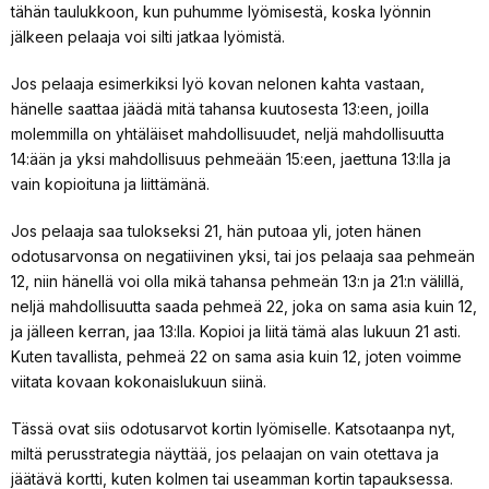
tähän taulukkoon, kun puhumme lyömisestä, koska lyönnin
jälkeen pelaaja voi silti jatkaa lyömistä.
Jos pelaaja esimerkiksi lyö kovan nelonen kahta vastaan,
hänelle saattaa jäädä mitä tahansa kuutosesta 13:een, joilla
molemmilla on yhtäläiset mahdollisuudet, neljä mahdollisuutta
14:ään ja yksi mahdollisuus pehmeään 15:een, jaettuna 13:lla ja
vain kopioituna ja liittämänä.
Jos pelaaja saa tulokseksi 21, hän putoaa yli, joten hänen
odotusarvonsa on negatiivinen yksi, tai jos pelaaja saa pehmeän
12, niin hänellä voi olla mikä tahansa pehmeän 13:n ja 21:n välillä,
neljä mahdollisuutta saada pehmeä 22, joka on sama asia kuin 12,
ja jälleen kerran, jaa 13:lla. Kopioi ja liitä tämä alas lukuun 21 asti.
Kuten tavallista, pehmeä 22 on sama asia kuin 12, joten voimme
viitata kovaan kokonaislukuun siinä.
Tässä ovat siis odotusarvot kortin lyömiselle. Katsotaanpa nyt,
miltä perusstrategia näyttää, jos pelaajan on vain otettava ja
jäätävä kortti, kuten kolmen tai useamman kortin tapauksessa.