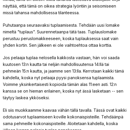
näyttää, että tämä on oikea strategia lyöntiin ja seisomiseen
missä tahansa mahdollisessa tilanteessa.
Puhutaanpa seuraavaksi tuplaamisesta. Tehdään uusi lomake
nimeltä "tuplaus". Suurennetaanpa tätä taas. Tuplauslomake
perustuu peruslomakkeeseen, koska tuplauksessa saat vain
yhden kortin. Sen jälkeen ei ole vaihtoehtoa ottaa korttia.
Jos pelaaja tuplaa nelosella kakkosta vastaan, hän voi saada
kuutosen 13:n kautta tai neljän mahdollisuutensa 14:llä tai
pehmeän 15:n kautta, ja jaamme sen 13:lla. Kerrotaan kaikki tämä
kahdella, koska nyt pelaaja pyysi panoksensa tuplaamista.
Voimme yksinkertaisesti kopioida tämän alas 11:een asti. 12:n
kanssa se on hieman erilainen, koska nyt ässä lasketaan -- sen
täytyy laskea ykköseksi.
Eli siis muokkaamme kaavaa vähän tällä tavalla. Tässä ovat kaikki
odotusarvot tuplaamiseen koville kokonaispisteille. Tehdäänpä
sama pehmeille kokonaispisteille. Aloitetaan kahdella, koska