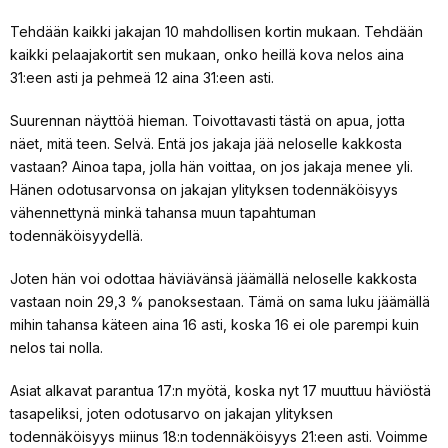
Tehdään kaikki jakajan 10 mahdollisen kortin mukaan. Tehdään
kaikki pelaajakortit sen mukaan, onko heillä kova nelos aina
31:een asti ja pehmeä 12 aina 31:een asti.
Suurennan näyttöä hieman. Toivottavasti tästä on apua, jotta
näet, mitä teen. Selvä. Entä jos jakaja jää neloselle kakkosta
vastaan? Ainoa tapa, jolla hän voittaa, on jos jakaja menee yli.
Hänen odotusarvonsa on jakajan ylityksen todennäköisyys
vähennettynä minkä tahansa muun tapahtuman
todennäköisyydellä.
Joten hän voi odottaa häviävänsä jäämällä neloselle kakkosta
vastaan noin 29,3 % panoksestaan. Tämä on sama luku jäämällä
mihin tahansa käteen aina 16 asti, koska 16 ei ole parempi kuin
nelos tai nolla.
Asiat alkavat parantua 17:n myötä, koska nyt 17 muuttuu häviöstä
tasapeliksi, joten odotusarvo on jakajan ylityksen
todennäköisyys miinus 18:n todennäköisyys 21:een asti. Voimme