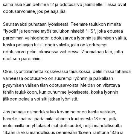
sama asia kuin pehmeä 12 ja odotusarvo jäämiselle. Tässä ovat
odotusarvomme, jos pelaaja jää.
Seuraavaksi puhutaan lyömisestä. Teemme taulukon nimeltä
"lyödä" ja teemme myös taulukon nimeltä "HS", joka edustaa
paremman vaihtoehdon odotusarvoa lyönnin ja jäämisen välillä,
koska pelaajan tulisi tehdä valinta, jolla on korkeampi
odotusarvo pelin jokaisessa vaiheessa. Zoomataan tätä, jotta
näet sen paremmin.
Okei. Lyöntitilannetta koskevassa taulukossa, pelin missä tahansa
vaiheessa odotusarvo on suurempi lyönnin ja paikallaan
pysymisen välisen tilan odotusarvoista. Meidän on viitattava
tähän taulukkoon, kun puhumme lyömisestä, koska lyönnin
jälkeen pelaaja voi silti jatkaa lyömistä.
Jos pelaaja esimerkiksi lyö kovan nelonen kahta vastaan,
hänelle saattaa jäädä mitä tahansa kuutosesta 13:een, joilla
molemmilla on yhtäläiset mahdollisuudet, neljä mahdollisuutta
14:ään ja yksi mahdollisuus pehmeään 15:een, jaettuna 13:lla ja