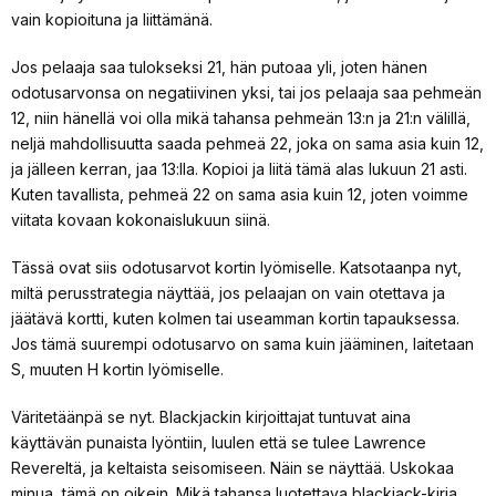
vain kopioituna ja liittämänä.
Jos pelaaja saa tulokseksi 21, hän putoaa yli, joten hänen
odotusarvonsa on negatiivinen yksi, tai jos pelaaja saa pehmeän
12, niin hänellä voi olla mikä tahansa pehmeän 13:n ja 21:n välillä,
neljä mahdollisuutta saada pehmeä 22, joka on sama asia kuin 12,
ja jälleen kerran, jaa 13:lla. Kopioi ja liitä tämä alas lukuun 21 asti.
Kuten tavallista, pehmeä 22 on sama asia kuin 12, joten voimme
viitata kovaan kokonaislukuun siinä.
Tässä ovat siis odotusarvot kortin lyömiselle. Katsotaanpa nyt,
miltä perusstrategia näyttää, jos pelaajan on vain otettava ja
jäätävä kortti, kuten kolmen tai useamman kortin tapauksessa.
Jos tämä suurempi odotusarvo on sama kuin jääminen, laitetaan
S, muuten H kortin lyömiselle.
Väritetäänpä se nyt. Blackjackin kirjoittajat tuntuvat aina
käyttävän punaista lyöntiin, luulen että se tulee Lawrence
Revereltä, ja keltaista seisomiseen. Näin se näyttää. Uskokaa
minua, tämä on oikein. Mikä tahansa luotettava blackjack-kirja