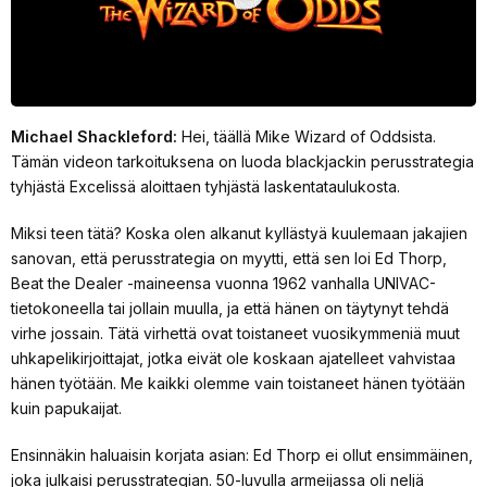
Michael Shackleford:
Hei, täällä Mike Wizard of Oddsista.
Tämän videon tarkoituksena on luoda blackjackin perusstrategia
tyhjästä Excelissä aloittaen tyhjästä laskentataulukosta.
Miksi teen tätä? Koska olen alkanut kyllästyä kuulemaan jakajien
sanovan, että perusstrategia on myytti, että sen loi Ed Thorp,
Beat the Dealer -maineensa vuonna 1962 vanhalla UNIVAC-
tietokoneella tai jollain muulla, ja että hänen on täytynyt tehdä
virhe jossain. Tätä virhettä ovat toistaneet vuosikymmeniä muut
uhkapelikirjoittajat, jotka eivät ole koskaan ajatelleet vahvistaa
hänen työtään. Me kaikki olemme vain toistaneet hänen työtään
kuin papukaijat.
Ensinnäkin haluaisin korjata asian: Ed Thorp ei ollut ensimmäinen,
joka julkaisi perusstrategian. 50-luvulla armeijassa oli neljä