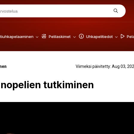
tiuhkapelaaminen
Pelilaskimet
Uhkapelitiedot
Pel
inen
Viimeksi päivitetty: Aug 03, 20
inopelien tutkiminen