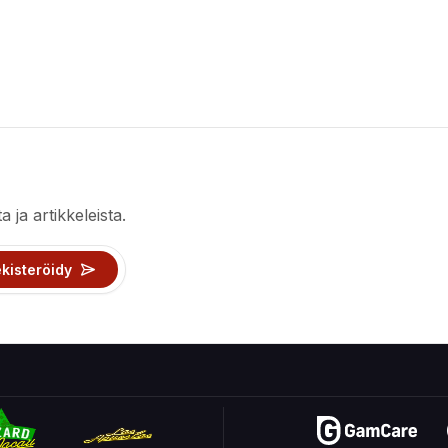
Lu
Pel
Pe
a ja artikkeleista.
Uh
kisteröidy
Pe
Uh
Ky