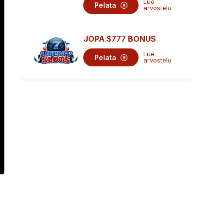
Lue
Pelata
arvostelu
JOPA
$777
BONUS
Lue
Pelata
arvostelu