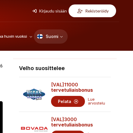
Kirjaudu sisään
Rekisteröidy
Suomi
aa huvin vuoksi
26
Velho suosittelee
[VAL]11000
tervetuliaisbonus
Lue
Pelata
arvostelu
[VAL]3000
tervetuliaisbonus