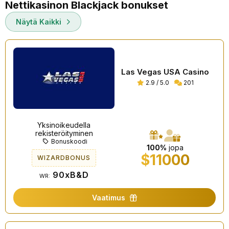
Nettikasinon Blackjack bonukset
Näytä Kaikki
Las Vegas USA Casino
2.9 / 5.0
201
Yksinoikeudella
rekisteröityminen
Bonuskoodi
100%
jopa
$11000
WIZARDBONUS
90xB&D
WR:
Vaatimus