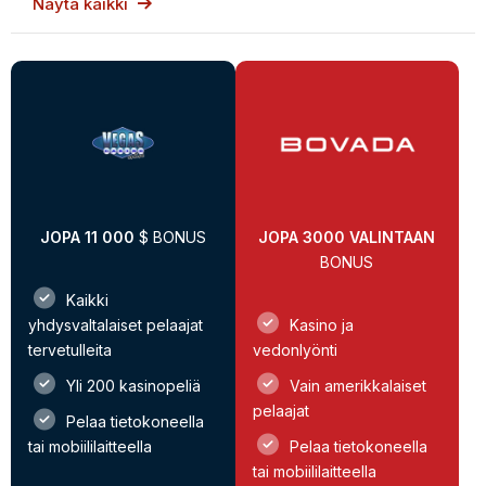
Näytä kaikki
JOPA 11 000
$ BONUS
JOPA 3000 VALINTAAN
BONUS
Kaikki
yhdysvaltalaiset pelaajat
Kasino ja
tervetulleita
vedonlyönti
Yli 200 kasinopeliä
Vain amerikkalaiset
pelaajat
Pelaa tietokoneella
tai mobiililaitteella
Pelaa tietokoneella
tai mobiililaitteella