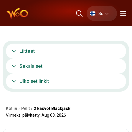
Su
Liitteet
Sekalaiset
Ulkoiset linkit
Kotiin
Pelit
2 kasvot Blackjack
›
›
Viimeksi päivitetty: Aug 03, 2026