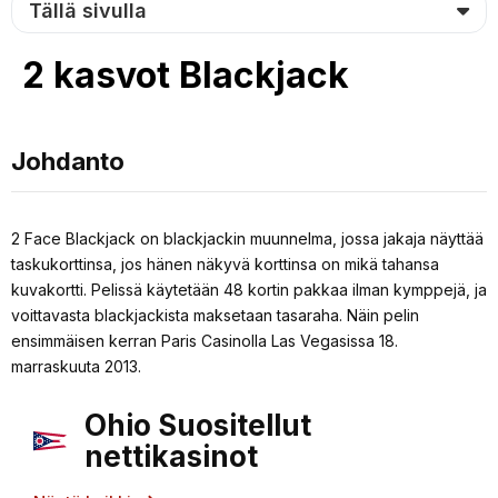
Tällä sivulla
2 kasvot Blackjack
Johdanto
2 Face Blackjack on blackjackin muunnelma, jossa jakaja näyttää
taskukorttinsa, jos hänen näkyvä korttinsa on mikä tahansa
kuvakortti. Pelissä käytetään 48 kortin pakkaa ilman kymppejä, ja
voittavasta blackjackista maksetaan tasaraha. Näin pelin
ensimmäisen kerran Paris Casinolla Las Vegasissa 18.
marraskuuta 2013.
Ohio Suositellut
nettikasinot