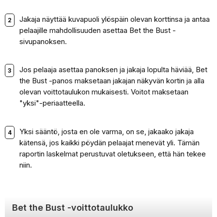
Jakaja näyttää kuvapuoli ylöspäin olevan korttinsa ja antaa
pelaajille mahdollisuuden asettaa Bet the Bust -
sivupanoksen.
Jos pelaaja asettaa panoksen ja jakaja lopulta häviää, Bet
the Bust -panos maksetaan jakajan näkyvän kortin ja alla
olevan voittotaulukon mukaisesti. Voitot maksetaan
"yksi"-periaatteella.
Yksi sääntö, josta en ole varma, on se, jakaako jakaja
kätensä, jos kaikki pöydän pelaajat menevät yli. Tämän
raportin laskelmat perustuvat oletukseen, että hän tekee
niin.
Bet the Bust -voittotaulukko