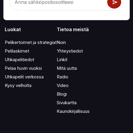
Luokat
Tietoa meistä
Pelikertoimet ja strategiat
Noin
Pelilaskimet
Yhteystiedot
Uhkapelitiedot
Linkit
Pelaa huvin vuoksi
Mitä uutta
Uhkapelit verkossa
Radio
Kysy velholta
Video
Blogi
Sivukartta
Kaunokirjallisuus