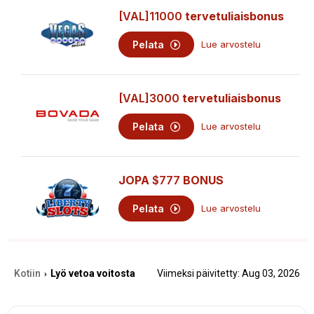
[VAL]11000
tervetuliaisbonus
Pelata
Lue arvostelu
[VAL]3000
tervetuliaisbonus
Pelata
Lue arvostelu
JOPA
$777
BONUS
Pelata
Lue arvostelu
Kotiin
Lyö vetoa voitosta
Viimeksi päivitetty: Aug 03, 2026
›