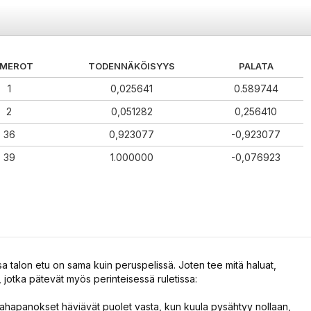
MEROT
TODENNÄKÖISYYS
PALATA
1
0,025641
0.589744
2
0,051282
0,256410
36
0,923077
-0,923077
39
1.000000
-0,076923
 talon etu on sama kuin peruspelissä. Joten tee mitä haluat,
 jotka pätevät myös perinteisessä ruletissa:
sarahapanokset häviävät puolet vasta, kun kuula pysähtyy nollaan,