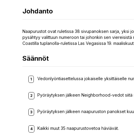
Johdanto
Naapurustot ovat ruletissa 38 sivupanoksen sarja, yksi j
pysähtyy valittuun numeroon tai johonkin sen viereisist
Coastilla tuplanolla-ruletissa Las Vegasissa 19. maaliskuu
Säännöt
Vedonlyöntiasettelussa jokaiselle yksittäiselle n
Pyöräytyksen jälkeen Neighborhood-vedot siitä nu
Pyöräytyksen jälkeen naapuruston panokset kuula
Kaikki muut 35 naapurustovetoa häviävät.