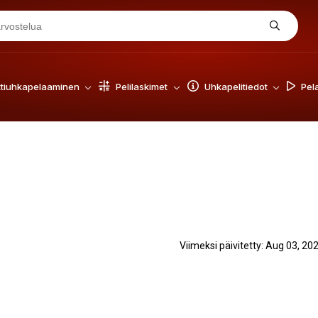
tiuhkapelaaminen
Pelilaskimet
Uhkapelitiedot
Pel
Viimeksi päivitetty: Aug 03, 20