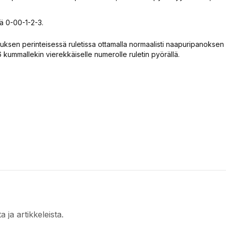
ä 0-00-1-2-3.
utuksen perinteisessä ruletissa ottamalla normaalisti naapuripanoksen
/6 kummallekin vierekkäiselle numerolle ruletin pyörällä.
Lu
Pel
Pe
a ja artikkeleista.