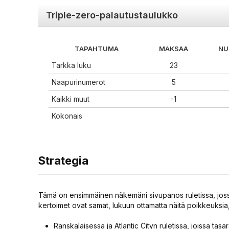
Triple-zero-palautustaulukko
TAPAHTUMA
MAKSAA
NU
Tarkka luku
23
Naapurinumerot
5
Kaikki muut
-1
Kokonais
Strategia
Tämä on ensimmäinen näkemäni sivupanos ruletissa, jossa
kertoimet ovat samat, lukuun ottamatta näitä poikkeuksia,
Ranskalaisessa ja Atlantic Cityn ruletissa, joissa ta