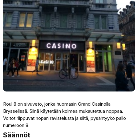
Roul 8 on sivuveto, jonka huomasin Grand Casinolla
Brysselissä. Siinä käytetään kolmea mukautettua noppaa.
Voitot riippuvat nopan ravistelusta ja siitä, pysähtyykö pallo
numeroon 8.
Säännöt