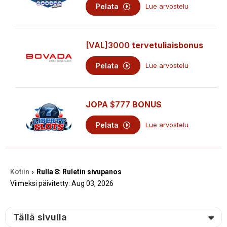
Pelata
Lue arvostelu
[VAL]3000
tervetuliaisbonus
Pelata
Lue arvostelu
JOPA
$777
BONUS
Pelata
Lue arvostelu
Kotiin
Rulla 8: Ruletin sivupanos
›
Viimeksi päivitetty: Aug 03, 2026
Tällä sivulla