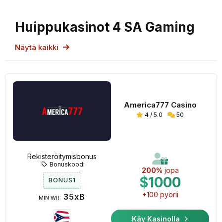
Huippukasinot 4 SA Gaming
Näytä kaikki
America777 Casino
4 / 5.0
50
Rekisteröitymisbonus
Bonuskoodi
200%
jopa
$1000
BONUS1
+100 pyörii
35xB
MIN WR:
Käy Kasinolla