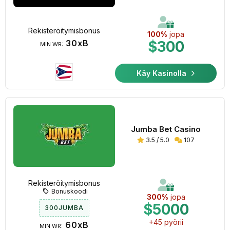
Rekisteröitymisbonus
100%
jopa
30xB
$300
MIN WR:
Käy Kasinolla
Jumba Bet Casino
3.5 / 5.0
107
Rekisteröitymisbonus
Bonuskoodi
300%
jopa
$5000
300JUMBA
+45 pyörii
60xB
MIN WR: