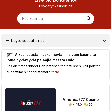
Live Sic Bo Kasinot
Löydetyt kasinot:
28
Näytä suodattimet
Aikasi säästämiseksi näytämme vain kasinoita,
jotka hyväksyvät pelaajia maasta
Ohio
.
Jos olemme tehneet liian hätäisen tarkastuksen, voit poistaa
suodattimen napsauttamalla
tästä
.
America777 Casino
4 / 5.0
50