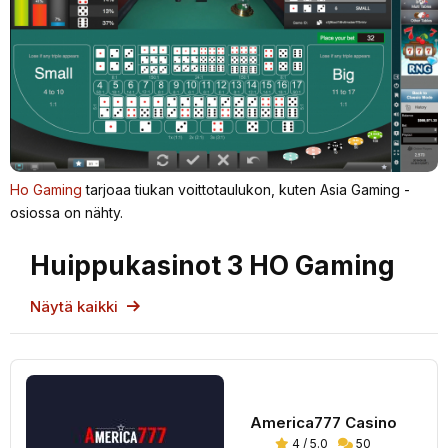
Ho Gaming
tarjoaa tiukan voittotaulukon, kuten Asia Gaming -
osiossa on nähty.
Huippukasinot 3 HO Gaming
Näytä kaikki
America777 Casino
4 / 5.0
50