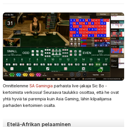
Onnittelemme
SA Gamingia
parhaista live-jakaja Sic Bo -
kertoimista verkossa! Seuraava taulukko osoittaa, että he ovat
yhtä hyviä tai parempia kuin Asia Gaming, lähin kilpailijansa
parhaiden kertoimien osalta.
Etelä-Afrikan pelaaminen