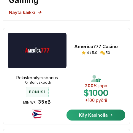
Gaming
Näytä kaikki
America777 Casino
4 / 5.0
50
Rekisteröitymisbonus
Bonuskoodi
200%
jopa
$1000
BONUS1
+100 pyörii
35xB
MIN WR:
Käy Kasinolla