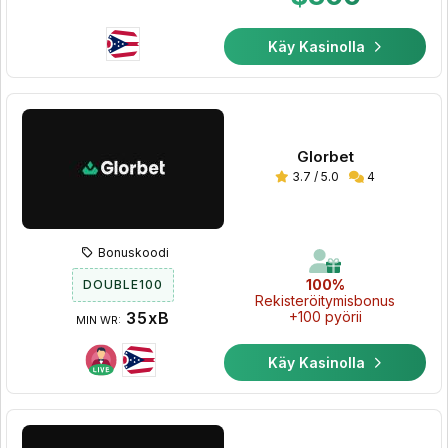
Käy Kasinolla
Glorbet
3.7 / 5.0
4
Bonuskoodi
100%
DOUBLE100
Rekisteröitymisbonus
35xB
+100 pyörii
MIN WR:
Käy Kasinolla