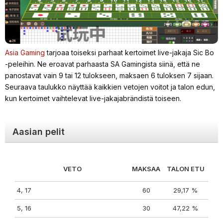
Asia Gaming
tarjoaa toiseksi parhaat kertoimet live-jakaja Sic Bo
-peleihin. Ne eroavat parhaasta SA Gamingista siinä, että ne
panostavat vain 9 tai 12 tulokseen, maksaen 6 tuloksen 7 sijaan.
Seuraava taulukko näyttää kaikkien vetojen voitot ja talon edun,
kun kertoimet vaihtelevat live-jakajabrändistä toiseen.
Aasian pelit
VETO
MAKSAA
TALON ETU
4, 17
60
29,17 %
5, 16
30
47,22 %