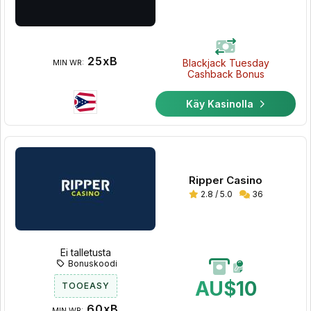
25xB
Blackjack Tuesday
MIN WR:
Cashback Bonus
Käy Kasinolla
Ripper Casino
2.8 / 5.0
36
Ei talletusta
Bonuskoodi
AU$10
TOOEASY
60xB
MIN WR: