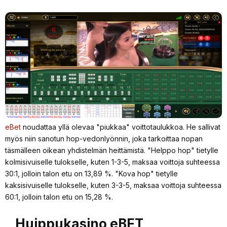
eBet
noudattaa yllä olevaa "piukkaa" voittotaulukkoa. He sallivat
myös niin sanotun hop-vedonlyönnin, joka tarkoittaa nopan
täsmälleen oikean yhdistelmän heittämistä. "Helppo hop" tietylle
kolmisivuiselle tulokselle, kuten 1-3-5, maksaa voittoja suhteessa
30:1, jolloin talon etu on 13,89 %. "Kova hop" tietylle
kaksisivuiselle tulokselle, kuten 3-3-5, maksaa voittoja suhteessa
60:1, jolloin talon etu on 15,28 %.
Huippukasino eBET