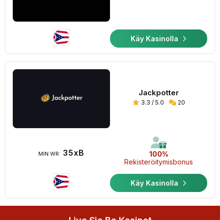
Käy Kasinolla
Jackpotter
3.3 / 5.0
20
35xB
100%
MIN WR:
Rekisteröitymisbonus
Käy Kasinolla