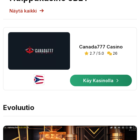
Näytä kaikki
Canada777 Casino
2.7 / 5.0
26
Käy Kasinolla
Evoluutio