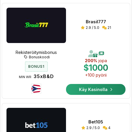
Brasil777
2.9 / 5.0
21
Rekisteröitymisbonus
Bonuskoodi
200%
jopa
$1000
BONUS1
+100 pyörii
35xB&D
MIN WR:
Käy Kasinolla
Bet105
2.9 / 5.0
4