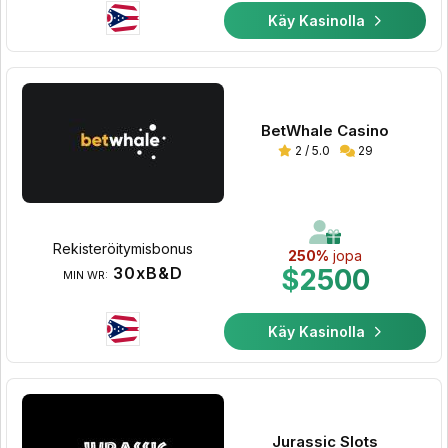
Käy Kasinolla
BetWhale Casino
2 / 5.0
29
Rekisteröitymisbonus
250%
jopa
30xB&D
$2500
MIN WR:
Käy Kasinolla
Jurassic Slots