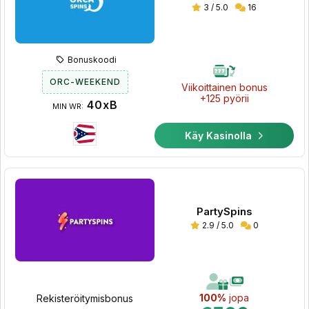
3 / 5.0
16
Bonuskoodi
ORC-WEEKEND
Viikoittainen bonus
+125 pyörii
40xB
MIN WR:
Käy Kasinolla
PartySpins
2.9 / 5.0
0
100%
jopa
Rekisteröitymisbonus