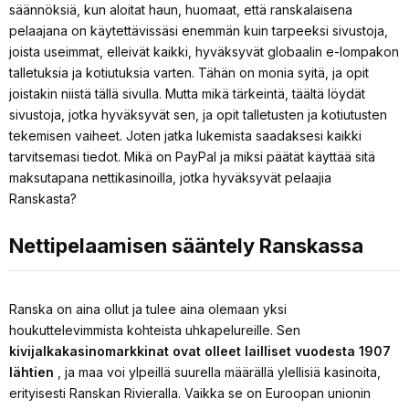
säännöksiä, kun aloitat haun, huomaat, että ranskalaisena
pelaajana on käytettävissäsi enemmän kuin tarpeeksi sivustoja,
joista useimmat, elleivät kaikki, hyväksyvät globaalin e-lompakon
talletuksia ja kotiutuksia varten. Tähän on monia syitä, ja opit
joistakin niistä tällä sivulla. Mutta mikä tärkeintä, täältä löydät
sivustoja, jotka hyväksyvät sen, ja opit talletusten ja kotiutusten
tekemisen vaiheet. Joten jatka lukemista saadaksesi kaikki
tarvitsemasi tiedot. Mikä on PayPal ja miksi päätät käyttää sitä
maksutapana nettikasinoilla, jotka hyväksyvät pelaajia
Ranskasta?
Nettipelaamisen sääntely Ranskassa
Ranska on aina ollut ja tulee aina olemaan yksi
houkuttelevimmista kohteista uhkapelureille. Sen
kivijalkakasinomarkkinat ovat olleet lailliset vuodesta 1907
lähtien
, ja maa voi ylpeillä suurella määrällä ylellisiä kasinoita,
erityisesti Ranskan Rivieralla. Vaikka se on Euroopan unionin