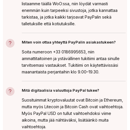
listaamme täällä WoO:ssa, niin löydät varmasti
enemmän kuin tarpeeksi sivustoja, jotka kannattaa
tarkistaa, ja jotka kaikki tarjoavat PayPalin sekä
talletuksille että kotiutuksille.
Miten voin ottaa yhteyttä PayPalin asiakastukeen?
Soita numeroon +33 0186995653, niin
ammattitaitoinen ja ystävällinen tukitiimi antaa sinulle
tarvitsemasi vastaukset. Tukitiimi on käytettävissäsi
maanantaista perjantaihin klo 9.00–19.30.
Mitä digitaalisia valuuttoja PayPal tukee?
Suosituimmat kryptovaluutat ovat Bitcoin ja Ethereum,
mutta myös Litecoin ja Bitcoin Cash ovat vaihtoehtoja.
Myös PayPal USD on tullut vaihtoehdoksi viime
aikoina, mutta jää nähtäväksi, lisätäänkö muita
vaihtoehtoja.