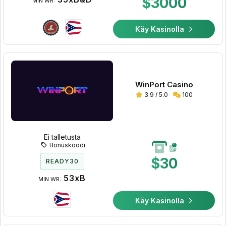
$3000
MIN WR:
Käy Kasinolla
WinPort Casino
3.9 / 5.0
100
Ei talletusta
Bonuskoodi
$30
READY30
53xB
MIN WR:
Käy Kasinolla