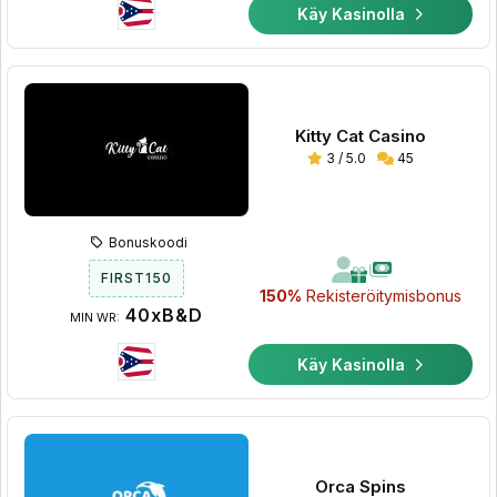
Käy Kasinolla
Kitty Cat Casino
3 / 5.0
45
Bonuskoodi
FIRST150
150%
Rekisteröitymisbonus
40xB&D
MIN WR:
Käy Kasinolla
Orca Spins