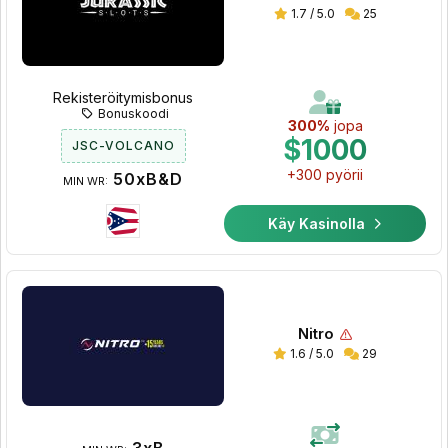
1.7 / 5.0
25
Rekisteröitymisbonus
Bonuskoodi
300%
jopa
$1000
JSC-VOLCANO
+300 pyörii
50xB&D
MIN WR:
Käy Kasinolla
Nitro
1.6 / 5.0
29
3xB