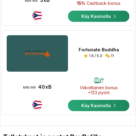
MIN WR:
15%
Cashback-bonus
Käy Kasinolla
Fortunate Buddha
1.6 / 5.0
11
40xB
Viikoittainen bonus
MIN WR:
+123 pyörii
Käy Kasinolla