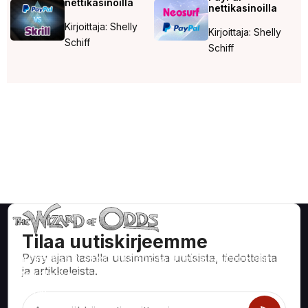
nettikasinoilla
nettikasinoilla
Kirjoittaja: Shelly
Kirjoittaja: Shelly
Schiff
Schiff
Tilaa uutiskirjeemme
Pysy ajan tasalla uusimmista uutisista, tiedotteista
Matemaattisesti oikeita strategioita ja tietoa kasinopeleihin,
ja artikkeleista.
kuten blackjack, craps, ruletti ja satoihin muihin pelattaviin
peleihin.