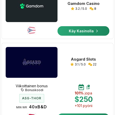
Gamdom Casino
3.2 / 5.0
8
Käy Kasinolla
Asgard Slots
3.1 / 5.0
22
Viikoittainen bonus
Bonuskoodi
101%
jopa
$250
ASG-THOR
+101 pyörii
40xB&D
MIN WR: