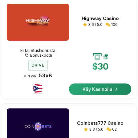
Highway Casino
3.6 / 5.0
106
Ei talletusbonusta
Bonuskoodi
$30
DRIVE
53xB
MIN WR:
Käy Kasinolla
Coinbets777 Casino
3.3 / 5.0
62