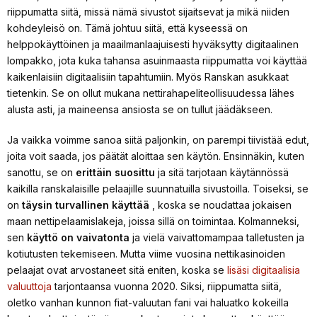
riippumatta siitä, missä nämä sivustot sijaitsevat ja mikä niiden
kohdeyleisö on. Tämä johtuu siitä, että kyseessä on
helppokäyttöinen ja maailmanlaajuisesti hyväksytty digitaalinen
lompakko, jota kuka tahansa asuinmaasta riippumatta voi käyttää
kaikenlaisiin digitaalisiin tapahtumiin. Myös Ranskan asukkaat
tietenkin. Se on ollut mukana nettirahapeliteollisuudessa lähes
alusta asti, ja maineensa ansiosta se on tullut jäädäkseen.
Ja vaikka voimme sanoa siitä paljonkin, on parempi tiivistää edut,
joita voit saada, jos päätät aloittaa sen käytön. Ensinnäkin, kuten
sanottu, se on
erittäin suosittu
ja sitä tarjotaan käytännössä
kaikilla ranskalaisille pelaajille suunnatuilla sivustoilla. Toiseksi, se
on
täysin turvallinen käyttää
, koska se noudattaa jokaisen
maan nettipelaamislakeja, joissa sillä on toimintaa. Kolmanneksi,
sen
käyttö on vaivatonta
ja vielä vaivattomampaa talletusten ja
kotiutusten tekemiseen. Mutta viime vuosina nettikasinoiden
pelaajat ovat arvostaneet sitä eniten, koska se
lisäsi digitaalisia
valuuttoja
tarjontaansa vuonna 2020. Siksi, riippumatta siitä,
oletko vanhan kunnon fiat-valuutan fani vai haluatko kokeilla