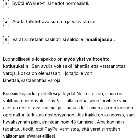
Syötä eWallet-tilisi tiedot normaalisti.
Aseta talletettava summa ja vahvista se.
Varat siirretään kasinotilisi saldolle
reaaliajassa
.
Luonnollisesti e-lompakko on
myös yksi vaihtoehto
kotiutuksiin
. Sen avulla voit sekä lähettää että vastaanottaa
varoja, koska on olemassa tili, jolta/jolle voit
lähettää/vastaanottaa varoja.
Kun siis kirjaudut pelitilillesi ja löydät Nostot-osion, sinun on
valittava nostotavaksi PayPal. Tällä kertaa sinun tarvitsee vain
asettaa nostettava summa, ja siinä kaikki. Tämän jälkeen kasinon
operaattori tarkistaa nostopyynnön. Jos kaikki on kunnossa, saat
hyväksynnän pian,
enintään noin 48 tunnissa
. Aina kun näin
tapahtuu, tiedä, että PayPal varmistaa, että varat siirretään
välittömästi eWallet-tilillesi.