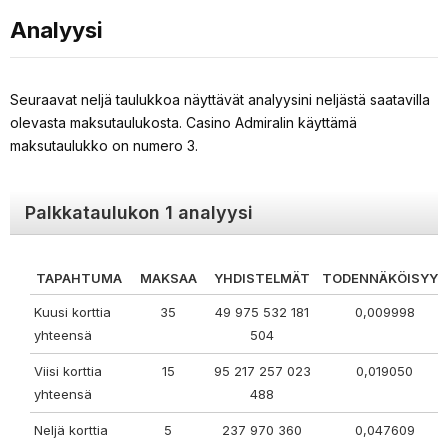
Analyysi
Seuraavat neljä taulukkoa näyttävät analyysini neljästä saatavilla
olevasta maksutaulukosta. Casino Admiralin käyttämä
maksutaulukko on numero 3.
Palkkataulukon 1 analyysi
TAPAHTUMA
MAKSAA
YHDISTELMÄT
TODENNÄKÖISYYS
Kuusi korttia
35
49 975 532 181
0,009998
yhteensä
504
Viisi korttia
15
95 217 257 023
0,019050
yhteensä
488
Neljä korttia
5
237 970 360
0,047609