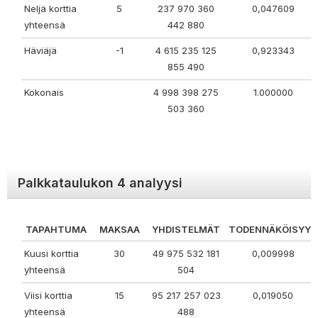
Neljä korttia
5
237 970 360
0,047609
yhteensä
442 880
Häviäjä
-1
4 615 235 125
0,923343
855 490
Kokonais
4 998 398 275
1.000000
503 360
Palkkataulukon 4 analyysi
TAPAHTUMA
MAKSAA
YHDISTELMÄT
TODENNÄKÖISYYS
Kuusi korttia
30
49 975 532 181
0,009998
yhteensä
504
Viisi korttia
15
95 217 257 023
0,019050
yhteensä
488