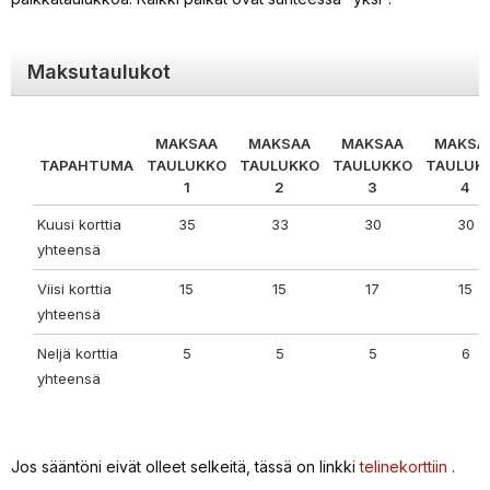
Maksutaulukot
MAKSAA
MAKSAA
MAKSAA
MAKSA
TAPAHTUMA
TAULUKKO
TAULUKKO
TAULUKKO
TAULUK
1
2
3
4
Kuusi korttia
35
33
30
30
yhteensä
Viisi korttia
15
15
17
15
yhteensä
Neljä korttia
5
5
5
6
yhteensä
Jos sääntöni eivät olleet selkeitä, tässä on linkki
telinekorttiin
.