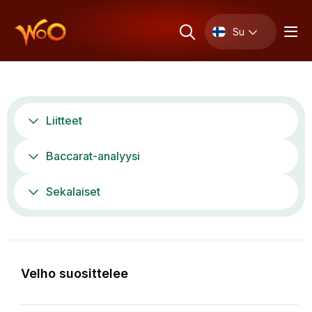
Su
Liitteet
Baccarat-analyysi
Sekalaiset
Velho suosittelee