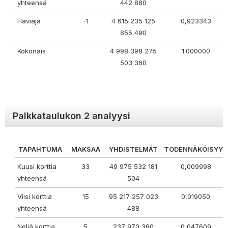
yhteensä
442 880
Häviäjä
-1
4 615 235 125
0,923343
855 490
Kokonais
4 998 398 275
1.000000
503 360
Palkkataulukon 2 analyysi
TAPAHTUMA
MAKSAA
YHDISTELMÄT
TODENNÄKÖISYYS
Kuusi korttia
33
49 975 532 181
0,009998
yhteensä
504
Viisi korttia
15
95 217 257 023
0,019050
yhteensä
488
Neljä korttia
5
237 970 360
0,047609