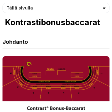
Tällä sivulla
Kontrastibonusbaccarat
Johdanto