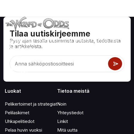
Tilaa uutiskirjeemme
Pysy ajan tasalla uusimmista uutisista, tiedotteista
Matemaattisesti oikeita strategioita ja tietoa kasinopeleihin,
ja artikkeleista.
kuten blackjack, craps, ruletti ja satoihin muihin pelattaviin
peleihin.
Luokat
Tietoa meistä
Pelikertoimet ja strategiat
Noin
Pelilaskimet
Yhteystiedot
Uhkapelitiedot
Linkit
Pelaa huvin vuoksi
Mitä uutta