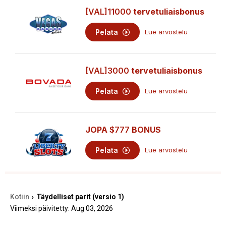
[VAL]11000
tervetuliaisbonus
Pelata
Lue arvostelu
[VAL]3000
tervetuliaisbonus
Pelata
Lue arvostelu
JOPA
$777
BONUS
Pelata
Lue arvostelu
Kotiin
Täydelliset parit (versio 1)
›
Viimeksi päivitetty: Aug 03, 2026