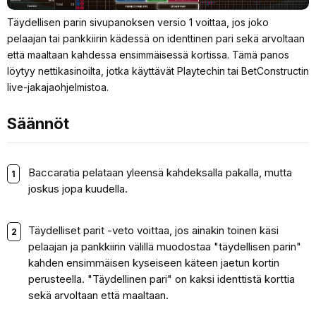
Täydellisen parin sivupanoksen versio 1 voittaa, jos joko
pelaajan tai pankkiirin kädessä on identtinen pari sekä arvoltaan
että maaltaan kahdessa ensimmäisessä kortissa. Tämä panos
löytyy nettikasinoilta, jotka käyttävät Playtechin tai BetConstructin
live-jakajaohjelmistoa.
Säännöt
Baccaratia pelataan yleensä kahdeksalla pakalla, mutta
joskus jopa kuudella.
Täydelliset parit -veto voittaa, jos ainakin toinen käsi
pelaajan ja pankkiirin välillä muodostaa "täydellisen parin"
kahden ensimmäisen kyseiseen käteen jaetun kortin
perusteella. "Täydellinen pari" on kaksi identtistä korttia
sekä arvoltaan että maaltaan.