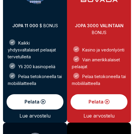
JOPA 11 000
$ BONUS
JOPA 3000 VALINTAAN
BONUS
Kaikki
yhdysvaltalaiset pelaajat
Kasino ja vedonlyönti
tervetulleita
Vain amerikkalaiset
Yli 200 kasinopeliä
pelaajat
Pelaa tietokoneella tai
Pelaa tietokoneella tai
mobiililaitteella
mobiililaitteella
Pelata
Pelata
Lue arvostelu
Lue arvostelu