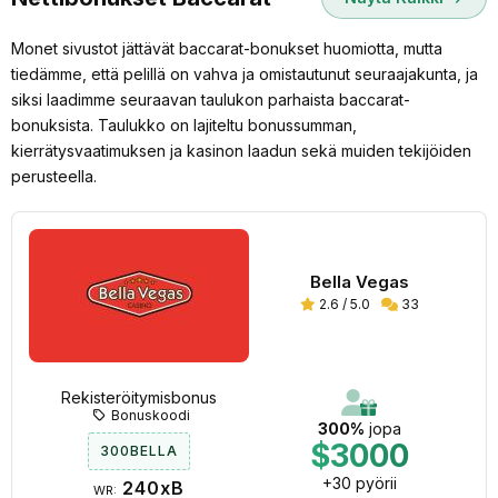
Monet sivustot jättävät baccarat-bonukset huomiotta, mutta
tiedämme, että pelillä on vahva ja omistautunut seuraajakunta, ja
siksi laadimme seuraavan taulukon parhaista baccarat-
bonuksista. Taulukko on lajiteltu bonussumman,
kierrätysvaatimuksen ja kasinon laadun sekä muiden tekijöiden
perusteella.
Bella Vegas
2.6 / 5.0
33
Rekisteröitymisbonus
Bonuskoodi
300%
jopa
$3000
300BELLA
+30 pyörii
240xB
WR: