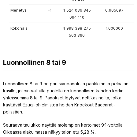
Menetys
-1
4 524 036 845
0,905097
094 140
Kokonais
4 998 398 275
1.000000
503 360
Luonnollinen 8 tai 9
Luonnollinen 8 tai 9 on pari sivupanoksia pankkiirin ja pelaajan
käsille, jolloin valitulla puolella on luonnollinen kahden kortin
yhteissumma 8 tai 9. Panokset löytyvät nettikasinoilta, jotka
käyttävät Ezugi-ohjelmistoa heidän Knockout Baccarat -
pelissään.
Seuraava taulukko näyttää molempien kertoimet 9:1-voitolla.
Oikeassa alakulmassa näkyy talon etu 5,28 %.