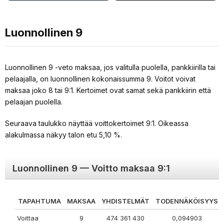
Luonnollinen 9
Luonnollinen 9 -veto maksaa, jos valitulla puolella, pankkiirilla tai
pelaajalla, on luonnollinen kokonaissumma 9. Voitot voivat
maksaa joko 8 tai 9:1. Kertoimet ovat samat sekä pankkiirin että
pelaajan puolella.
Seuraava taulukko näyttää voittokertoimet 9:1. Oikeassa
alakulmassa näkyy talon etu 5,10 %.
Luonnollinen 9 — Voitto maksaa 9:1
TAPAHTUMA
MAKSAA
YHDISTELMÄT
TODENNÄKÖISYYS
Voittaa
9
474 361 430
0,094903