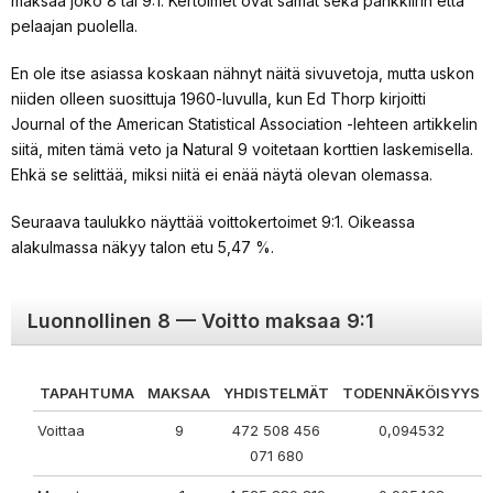
maksaa joko 8 tai 9:1. Kertoimet ovat samat sekä pankkiirin että
pelaajan puolella.
En ole itse asiassa koskaan nähnyt näitä sivuvetoja, mutta uskon
niiden olleen suosittuja 1960-luvulla, kun Ed Thorp kirjoitti
Journal of the American Statistical Association -lehteen artikkelin
siitä, miten tämä veto ja Natural 9 voitetaan korttien laskemisella.
Ehkä se selittää, miksi niitä ei enää näytä olevan olemassa.
Seuraava taulukko näyttää voittokertoimet 9:1. Oikeassa
alakulmassa näkyy talon etu 5,47 %.
Luonnollinen 8 — Voitto maksaa 9:1
TAPAHTUMA
MAKSAA
YHDISTELMÄT
TODENNÄKÖISYYS
Voittaa
9
472 508 456
0,094532
071 680