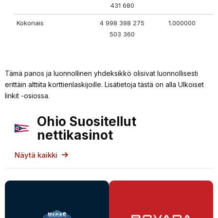
431 680
Kokonais
4 998 398 275
1.000000
503 360
Tämä panos ja luonnollinen yhdeksikkö olisivat luonnollisesti
erittäin alttiita korttienlaskijoille. Lisätietoja tästä on alla Ulkoiset
linkit -osiossa.
Ohio Suositellut
nettikasinot
Näytä kaikki