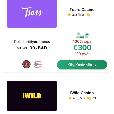
Tsars Casino
4.3 / 5.0
100
100%
jopa
Rekisteröitymisbonus
€300
30xB&D
MIN WR:
+100 pyörii
Käy Kasinolla
iWild Casino
4.3 / 5.0
73