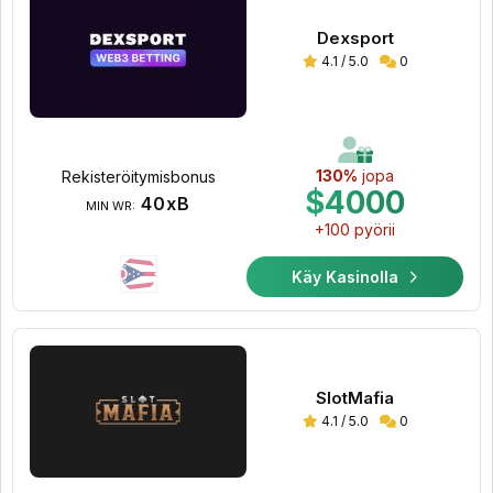
Dexsport
4.1 / 5.0
0
130%
jopa
Rekisteröitymisbonus
$4000
40xB
MIN WR:
+100 pyörii
Käy Kasinolla
SlotMafia
4.1 / 5.0
0