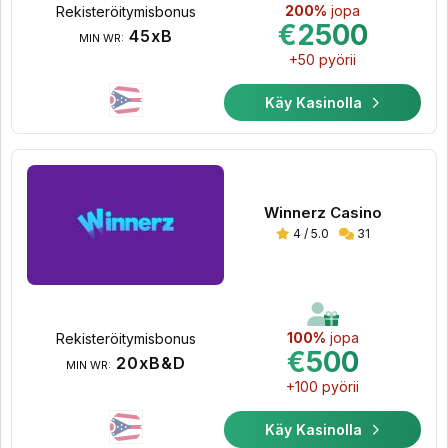
200%
jopa
Rekisteröitymisbonus
€2500
45xB
MIN WR:
+50 pyörii
Käy Kasinolla
Winnerz Casino
4 / 5.0
31
100%
jopa
Rekisteröitymisbonus
€500
20xB&D
MIN WR:
+100 pyörii
Käy Kasinolla