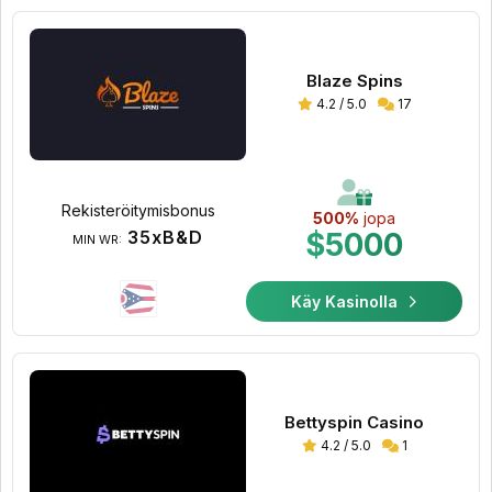
Blaze Spins
4.2 / 5.0
17
Rekisteröitymisbonus
500%
jopa
35xB&D
$5000
MIN WR:
Käy Kasinolla
Bettyspin Casino
4.2 / 5.0
1