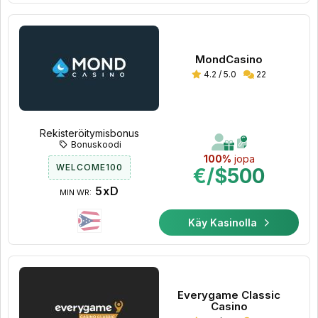
MondCasino
4.2 / 5.0
22
Rekisteröitymisbonus
Bonuskoodi
100%
jopa
WELCOME100
€/$500
5xD
MIN WR:
Käy Kasinolla
Everygame Classic
Casino