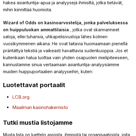
hakea asiantuntija-apua ja analyysejä ihmisiltä, jotka tietävät,
mihin kiinnittää huomiota.
Wizard of Odds on kasinoarvostelija, jonka palveluksessa
on huippuluokan ammattilaisia
, jotka ovat skannanneet
satoja, ellei tuhansia, uhkapelisivustoja lähes kolmen
vuosikymmenen aikana. He ovat taitavia huomaamaan pienellä
präntättyä tekstiä ja vaikeasti havaittavia sudenkuoppia. Jos et
kuitenkaan halua luottaa vain yhden osapuolen mielipiteeseen,
kannustamme sinua vertaamaan asiantuntija-analyysiämme
muiden huippuportaalien analyyseihin, kuten:
Luotettavat portaalit
LCB.org
Maailman kasinohakemisto
Tutki mustia listojamme
Musta lista on luettelo asioista, ihmisistä tai organisaatioista, joita