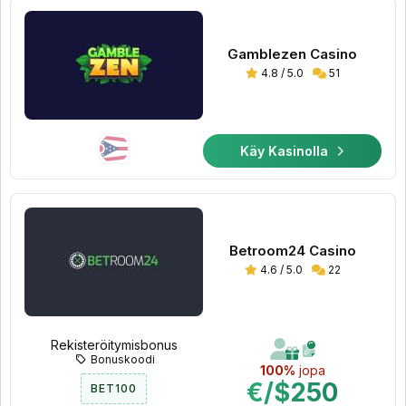
Gamblezen Casino
4.8 / 5.0
51
Käy Kasinolla
Betroom24 Casino
4.6 / 5.0
22
Rekisteröitymisbonus
Bonuskoodi
100%
jopa
€/$250
BET100