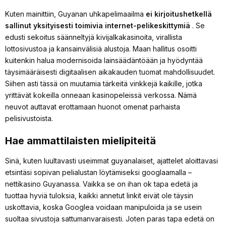
Kuten mainittiin, Guyanan uhkapelimaailma
ei kirjoitushetkellä
sallinut yksityisesti toimivia internet-pelikeskittymiä
. Se
edusti sekoitus säänneltyjä kivijalkakasinoita, virallista
lottosivustoa ja kansainvälisiä alustoja. Maan hallitus osoitti
kuitenkin halua modernisoida lainsäädäntöään ja hyödyntää
täysimääräisesti digitaalisen aikakauden tuomat mahdollisuudet.
Siihen asti tässä on muutamia tärkeitä vinkkejä kaikille, jotka
yrittävät kokeilla onneaan kasinopeleissä verkossa. Nämä
neuvot auttavat erottamaan huonot omenat parhaista
pelisivustoista.
Hae ammattilaisten mielipiteitä
Sinä, kuten luultavasti useimmat guyanalaiset, ajattelet aloittavasi
etsintäsi sopivan pelialustan löytämiseksi googlaamalla –
nettikasino Guyanassa. Vaikka se on ihan ok tapa edetä ja
tuottaa hyviä tuloksia, kaikki annetut linkit eivät ole täysin
uskottavia, koska Googlea voidaan manipuloida ja se usein
suoltaa sivustoja sattumanvaraisesti. Joten paras tapa edetä on