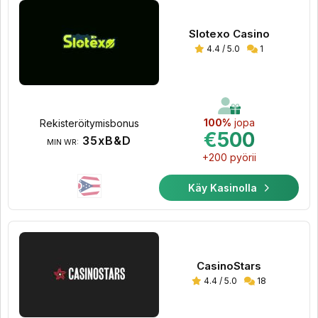
Slotexo Casino
4.4 / 5.0
1
100%
jopa
Rekisteröitymisbonus
€500
35xB&D
MIN WR:
+200 pyörii
Käy Kasinolla
CasinoStars
4.4 / 5.0
18