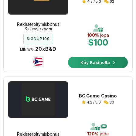
4.2 / 5.0
62
Rekisteröitymisbonus
Bonuskoodi
100%
jopa
SIGNUP100
$100
20xB&D
MIN WR:
Käy Kasinolla
BC.Game Casino
4.2 / 5.0
30
120%
jopa
Rekisteröitymisbonus