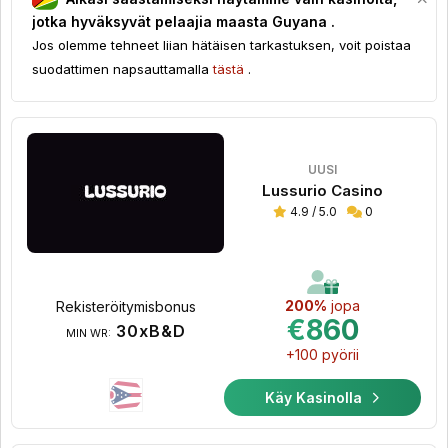
jotka hyväksyvät pelaajia maasta
Guyana
.
Jos olemme tehneet liian hätäisen tarkastuksen, voit poistaa
suodattimen napsauttamalla
tästä
.
UUSI
Lussurio Casino
4.9 / 5.0
0
200%
jopa
Rekisteröitymisbonus
€860
30xB&D
MIN WR:
+100 pyörii
Käy Kasinolla