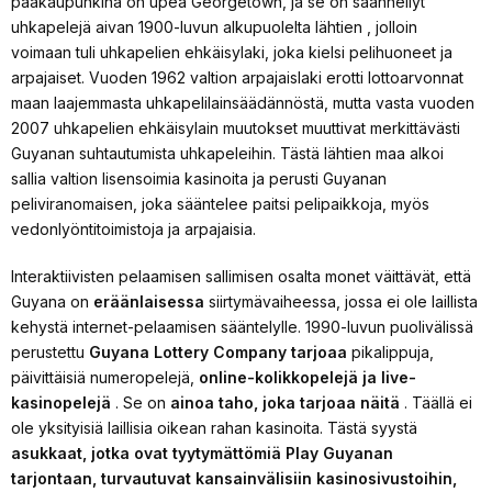
pääkaupunkina on upea Georgetown, ja
se on säännellyt
uhkapelejä aivan 1900-luvun alkupuolelta lähtien
, jolloin
voimaan tuli uhkapelien ehkäisylaki, joka kielsi pelihuoneet ja
arpajaiset. Vuoden 1962 valtion arpajaislaki erotti lottoarvonnat
maan laajemmasta uhkapelilainsäädännöstä, mutta vasta vuoden
2007 uhkapelien ehkäisylain muutokset muuttivat merkittävästi
Guyanan suhtautumista uhkapeleihin. Tästä lähtien maa alkoi
sallia valtion lisensoimia kasinoita ja perusti Guyanan
peliviranomaisen, joka sääntelee paitsi pelipaikkoja, myös
vedonlyöntitoimistoja ja arpajaisia.
Interaktiivisten pelaamisen sallimisen osalta monet väittävät, että
Guyana on
eräänlaisessa
siirtymävaiheessa, jossa ei ole laillista
kehystä internet-pelaamisen sääntelylle. 1990-luvun puolivälissä
perustettu
Guyana Lottery Company
tarjoaa
pikalippuja,
päivittäisiä numeropelejä,
online-kolikkopelejä ja live-
kasinopelejä
. Se on
ainoa taho, joka tarjoaa näitä
. Täällä ei
ole yksityisiä laillisia oikean rahan kasinoita. Tästä syystä
asukkaat, jotka ovat tyytymättömiä Play Guyanan
tarjontaan, turvautuvat kansainvälisiin kasinosivustoihin,