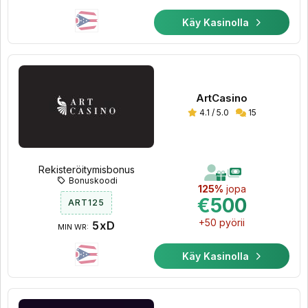
Käy Kasinolla
ArtCasino
4.1 / 5.0
15
Rekisteröitymisbonus
Bonuskoodi
125%
jopa
€500
ART125
+50 pyörii
5xD
MIN WR:
Käy Kasinolla