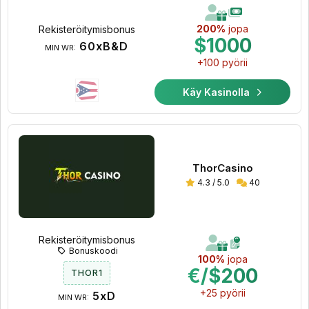
200%
jopa
Rekisteröitymisbonus
$1000
60xB&D
MIN WR:
+100 pyörii
Käy Kasinolla
ThorCasino
4.3 / 5.0
40
Rekisteröitymisbonus
Bonuskoodi
100%
jopa
€/$200
THOR1
+25 pyörii
5xD
MIN WR: