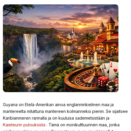
Guyana on Etelä-Amerikan ainoa englanninkielinen maa ja
mantereelta mitattuna mantereen kolmanneksi pienin. Se sijaitsee
Karibianmeren rannalla ja on kuuluisa sademetsistään ja
Kaieteurin putouksista
. Tämä on monikulttuurinen maa, jonka