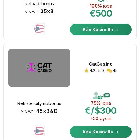
Reload-bonus
100%
jopa
35xB
€500
MIN WR:
Käy Kasinolla
CatCasino
4.2 / 5.0
45
75%
jopa
Rekisteröitymisbonus
€/$300
45xB&D
MIN WR:
+50 pyörii
Käy Kasinolla