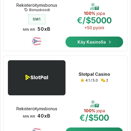
Rekisteröitymisbonus
Bonuskoodi
100%
jopa
€/$5000
SM1
+50 pyörii
50xB
MIN WR:
Käy Kasinolla
Slotpal Casino
4.1 / 5.0
2
Rekisteröitymisbonus
100%
jopa
40xB
€/$500
MIN WR: