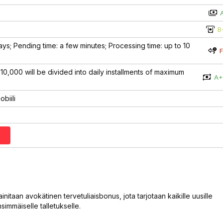
B
ys; Pending time: a few minutes; Processing time: up to 10
10,000 will be divided into daily installments of maximum
A+
biili
itaan avokätinen tervetuliaisbonus, jota tarjotaan kaikille uusille
simmäiselle talletukselle.