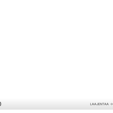
)
LAAJENTAA