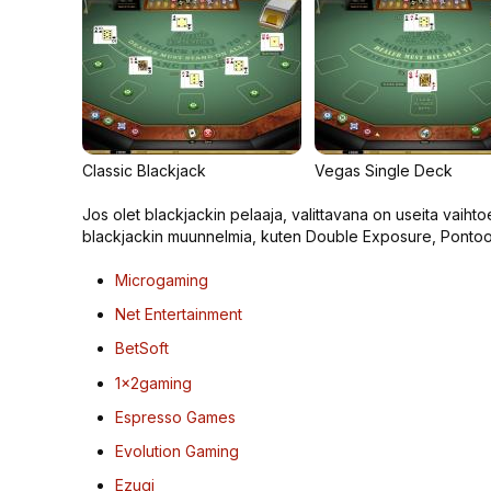
Classic Blackjack
Vegas Single Deck
Jos olet blackjackin pelaaja, valittavana on useita vaiht
blackjackin muunnelmia, kuten Double Exposure, Pontoon
Microgaming
Net Entertainment
BetSoft
1x2gaming
Espresso Games
Evolution Gaming
Ezugi