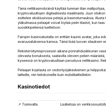
Tämä nettikasinobrändi käyttää tumman tilan mallipohjaa, j
kryptovaluuttojen digitaalisesta maailmasta. Juuri otsikon a
esittelee eksklusiivisia pelejä ja kasinoturnauksia. Alust
yläkulmassa pelaajat voivat löytää pelin tilastot, kun taa
suosikkipeliensä luetteloon.
Fairspin-kasinoalustalla on erittäin kaunis avatar, joka 
avaruusaluksensa kanssa. Tämä lisää luovan silauksen erit
Rekisteröitymisprosessin aikana ponnahdusikkunan vasemm
olevasta bonuksesta, saatavilla olevien pelien määrästä, jo
kyseessä on kryptovaluuttaan perustuva nettikasino. Rek
Pelaajan kojelauta on vedonlyöjäkeskeinen ja helppokäyttöi
laitteille, niin tietokoneille kuin mobiililaitteillekin.
Kasinotiedot
📌 Toimivalta
Lisätietoja on verkkosivustoll