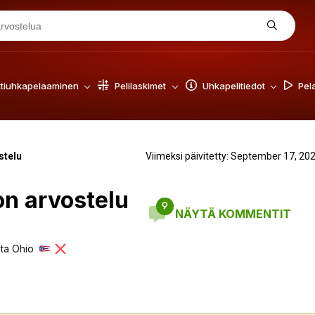
tiuhkapelaaminen
Pelilaskimet
Uhkapelitiedot
Pel
stelu
Viimeksi päivitetty: September 17, 20
on arvostelu
9
NÄYTÄ KOMMENTIT
sta Ohio