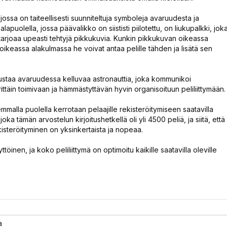
ossa on taiteellisesti suunniteltuja symboleja avaruudesta ja
lapuolella, jossa päävalikko on siististi piilotettu, on liukupalkki, jok
a tarjoaa upeasti tehtyjä pikkukuvia. Kunkin pikkukuvan oikeassa
s oikeassa alakulmassa he voivat antaa pelille tähden ja lisätä sen
edustaa avaruudessa kelluvaa astronauttia, joka kommunikoi
täin toimivaan ja hämmästyttävän hyvin organisoituun peliliittymään.
alla puolella kerrotaan pelaajille rekisteröitymiseen saatavilla
ka tämän arvostelun kirjoitushetkellä oli yli 4500 peliä, ja siitä, että
isteröityminen on yksinkertaista ja nopeaa.
nen, ja koko peliliittymä on optimoitu kaikille saatavilla oleville
a