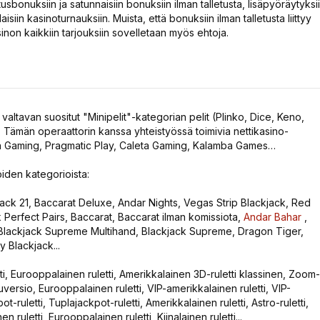
tusbonuksiin ja satunnaisiin bonuksiin ilman talletusta, lisäpyöräytyksi
iin kasinoturnauksiin. Muista, että bonuksiin ilman talletusta liittyy
inon kaikkiin tarjouksiin sovelletaan myös ehtoja.
altavan suositut "Minipelit"-kategorian pelit (Plinko, Dice, Keno,
. Tämän operaattorin kanssa yhteistyössä toimivia nettikasino-
tion Gaming, Pragmatic Play, Caleta Gaming, Kalamba Games…
oiden kategorioista:
ck 21, Baccarat Deluxe, Andar Nights, Vegas Strip Blackjack, Red
 Perfect Pairs, Baccarat, Baccarat ilman komissiota,
Andar Bahar
,
Blackjack Supreme Multihand, Blackjack Supreme, Dragon Tiger,
 Blackjack...
ti, Eurooppalainen ruletti, Amerikkalainen 3D-ruletti klassinen, Zoom-
luversio, Eurooppalainen ruletti, VIP-amerikkalainen ruletti, VIP-
t-ruletti, Tuplajackpot-ruletti, Amerikkalainen ruletti, Astro-ruletti,
 ruletti, Eurooppalainen ruletti, Kiinalainen ruletti...