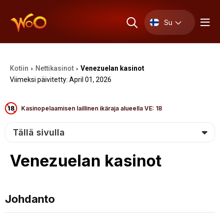
Su
Kotiin
Nettikasinot
Venezuelan kasinot
›
›
Viimeksi päivitetty: April 01, 2026
Kasinopelaamisen laillinen ikäraja alueella VE: 18
Tällä sivulla
Venezuelan kasinot
Johdanto