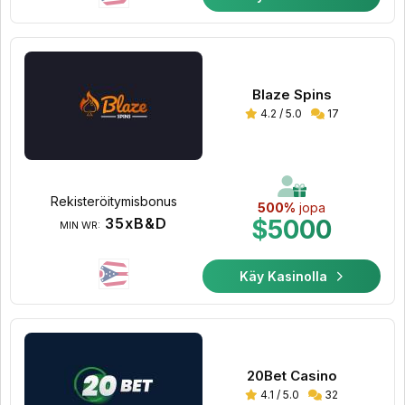
Blaze Spins
4.2 / 5.0
17
Rekisteröitymisbonus
500%
jopa
35xB&D
$5000
MIN WR:
Käy Kasinolla
20Bet Casino
4.1 / 5.0
32