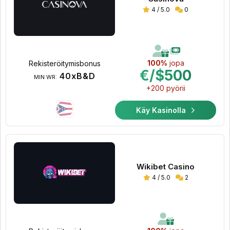
4 / 5.0
0
100%
jopa
Rekisteröitymisbonus
€/$500
40xB&D
MIN WR:
+200 pyörii
Käy Kasinolla
Wikibet Casino
4 / 5.0
2