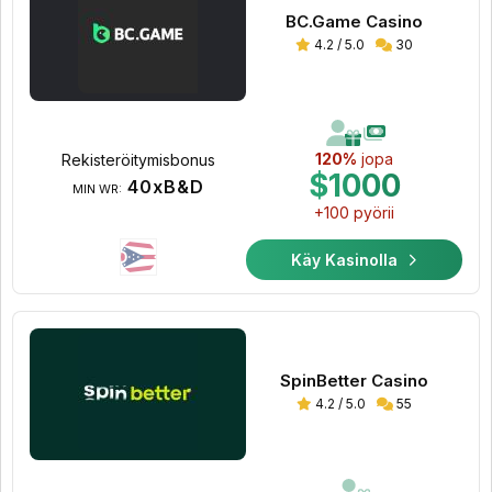
BC.Game Casino
4.2 / 5.0
30
120%
jopa
Rekisteröitymisbonus
$1000
40xB&D
MIN WR:
+100 pyörii
Käy Kasinolla
SpinBetter Casino
4.2 / 5.0
55