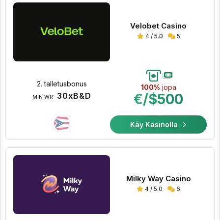
Velobet Casino
4 / 5.0
5
2. talletusbonus
100%
jopa
30xB&D
€/$500
MIN WR:
Käy Kasinolla
Milky Way Casino
4 / 5.0
6