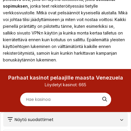
sopimuksen,
jonka teet rekisteröityessäsi tietylle
verkkosivustolle. Mitkä ovat pelisäännöt kyseisellä alustalla. Mikä
voi johtaa tilisi jäädyttämiseen ja miten voit nostaa voittosi. Kaikki
pienellä präntätty on piilotettu tänne, kuten esimerkiksi se,
salliiko sivusto VPN:n käytön ja kuinka monta kertaa talletus on
kierrätettävä ennen kuin kotiutus on sallittu. Epäilemättä yleisten
käyttöehtojen lukeminen on välttämätöntä kaikille ennen
rekisteröitymistä, samoin kuin kunkin harkittavan kampanjan
bonuskäytännön lukeminen.
Parhaat kasinot pelaajille maasta Venezuela
Löydetyt kasinot:
665
Näytä suodattimet