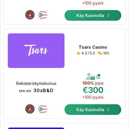
+100 pyörii
Käy Kasinolla
Tsars Casino
4.3 / 5.0
100
100%
jopa
Rekisteröitymisbonus
€300
30xB&D
MIN WR:
+100 pyörii
Käy Kasinolla