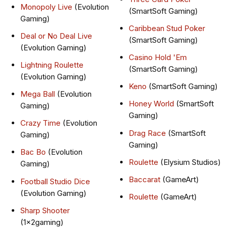
Monopoly Live
(Evolution
(SmartSoft Gaming)
Gaming)
Caribbean Stud Poker
Deal or No Deal Live
(SmartSoft Gaming)
(Evolution Gaming)
Casino Hold 'Em
Lightning Roulette
(SmartSoft Gaming)
(Evolution Gaming)
Keno
(SmartSoft Gaming)
Mega Ball
(Evolution
Honey World
(SmartSoft
Gaming)
Gaming)
Crazy Time
(Evolution
Drag Race
(SmartSoft
Gaming)
Gaming)
Bac Bo
(Evolution
Roulette
(Elysium Studios)
Gaming)
Baccarat
(GameArt)
Football Studio Dice
(Evolution Gaming)
Roulette
(GameArt)
Sharp Shooter
(1x2gaming)