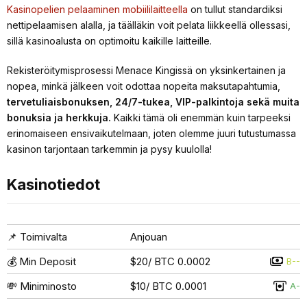
Kasinopelien pelaaminen mobiililaitteella
on tullut standardiksi
nettipelaamisen alalla, ja täälläkin voit pelata liikkeellä ollessasi,
sillä kasinoalusta on optimoitu kaikille laitteille.
Rekisteröitymisprosessi Menace Kingissä on yksinkertainen ja
nopea, minkä jälkeen voit odottaa nopeita maksutapahtumia,
tervetuliaisbonuksen, 24/7-tukea, VIP-palkintoja sekä muita
bonuksia ja herkkuja.
Kaikki tämä oli enemmän kuin tarpeeksi
erinomaiseen ensivaikutelmaan, joten olemme juuri tutustumassa
kasinon tarjontaan tarkemmin ja pysy kuulolla!
Kasinotiedot
📌 Toimivalta
Anjouan
💰 Min Deposit
$20/ BTC 0.0002
B--
💸 Miniminosto
$10/ BTC 0.0001
A-