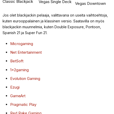
Classic Blackjack
Vegas Single Deck
Vegas Downtown
Jos olet blackjackin pelaaja, valittavana on useita vaihtoehtoja,
kuten eurooppalainen ja klassinen versio. Saatavilla on myös
blackjackin muunnelmia, kuten Double Exposure, Pontoon,
Spanish 21 ja Super Fun 21.
Microgaming
Net Entertainment
BetSoft
1x2gaming
Evolution Gaming
Ezugi
GameArt
Pragmatic Play
Red Rake Gaming