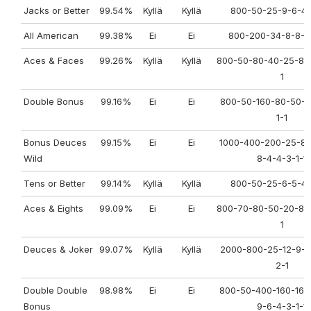
Jacks or Better
99.54%
Kyllä
Kyllä
800-50-25-9-6-4-
All American
99.38%
Ei
Ei
800-200-34-8-8-8-
Aces & Faces
99.26%
Kyllä
Kyllä
800-50-80-40-25-8-
1
Double Bonus
99.16%
Ei
Ei
800-50-160-80-50-9
1-1
Bonus Deuces
99.15%
Ei
Ei
1000-400-200-25-80
Wild
8-4-4-3-1-1
Tens or Better
99.14%
Kyllä
Kyllä
800-50-25-6-5-4-
Aces & Eights
99.09%
Ei
Ei
800-70-80-50-20-8-
1
Deuces & Joker
99.07%
Kyllä
Kyllä
2000-800-25-12-9-6
2-1
Double Double
98.98%
Ei
Ei
800-50-400-160-160
Bonus
9-6-4-3-1-1