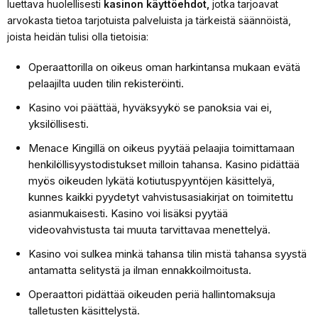
luettava huolellisesti
kasinon käyttöehdot,
jotka tarjoavat
arvokasta tietoa tarjotuista palveluista ja tärkeistä säännöistä,
joista heidän tulisi olla tietoisia:
Operaattorilla on oikeus oman harkintansa mukaan evätä
pelaajilta uuden tilin rekisteröinti.
Kasino voi päättää, hyväksyykö se panoksia vai ei,
yksilöllisesti.
Menace Kingillä on oikeus pyytää pelaajia toimittamaan
henkilöllisyystodistukset milloin tahansa. Kasino pidättää
myös oikeuden lykätä kotiutuspyyntöjen käsittelyä,
kunnes kaikki pyydetyt vahvistusasiakirjat on toimitettu
asianmukaisesti. Kasino voi lisäksi pyytää
videovahvistusta tai muuta tarvittavaa menettelyä.
Kasino voi sulkea minkä tahansa tilin mistä tahansa syystä
antamatta selitystä ja ilman ennakkoilmoitusta.
Operaattori pidättää oikeuden periä hallintomaksuja
talletusten käsittelystä.