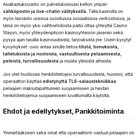
Asiakastukiosasto on palveluksessasi kellon ympäri
sähköpostin ja live-chatin välityksellä.
Tällä kasinolla on
myös läsnäolo useissa suosituissa sosiaalisissa verkostoissa, ja
tämä on myös yksi vaihtoehdoista paitsi ottaa yhteyttä Casino
Stayyn, myös yhteydenpitoon kasinoyhteisön jäseniin sekä
pysyä ajan tasalla kasinouutisista, tarjouksista jne. Usein kysytyt
kysymykset -osio antaa sinulle tietoa
tilistä, bonuksista,
talletuksista ja nostoista, vastuullisesta pelaamisesta,
peleistä, turvallisuudesta
ja muista yleisistä aiheista.
Jos olet huolissasi henkilötietojesi turvallisuudesta, huomioi, että
operaattori käyttää
edistynyttä TLS-salaustekniikkaa
pelaajien maksutapahtumien suojaamiseen ja heidän
henkilötietojensa suojaamiseen luvattomalta käytöltä.
Ehdot ja edellytykset, Pankkitoiminta
Ymmärtääkseen sekä omat että operaattorin vastuut pelaajien on