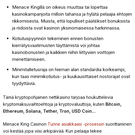
Menace Kingillä on oikeus muuttaa tai lopettaa
kasinokampanjoita milloin tahansa ja hylätä pelaajia ehtojen
rikkomisesta. Muista, että lopulliset päätökset bonuksista
ja riidoista ovat kasinon yksinomaisessa harkinnassa.
Kotiutuspyynnön tekeminen ennen bonusten
kierrätysvaatimusten täyttämistä voi johtaa
kasinobonusten ja kaikkien niihin liittyvien voittojen
menettämiseen.
Minimitalletusraja on hieman alan standardia korkeampi,
kun taas minimikotiutus- ja kuukausittaiset nostorajat ovat
tyydyttäviä.
Tämä kryptopohjainen nettikasino tarjoaa houkuttelevia
kryptomaksuvaihtoehtoja ja kryptovaluuttoja, kuten
Bitcoin,
Ethereum, Solana, Tether, Tron, USD Coin...
Menace King Casinon
Tunne asiakkaasi -prosessin
suorittaminen
voi kestää jopa viisi arkipäivää. Kun pelaaja tekee