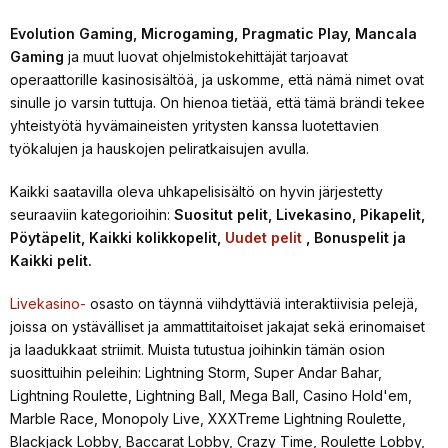
Evolution Gaming, Microgaming, Pragmatic Play, Mancala
Gaming
ja muut luovat ohjelmistokehittäjät tarjoavat
operaattorille kasinosisältöä, ja uskomme, että nämä nimet ovat
sinulle jo varsin tuttuja. On hienoa tietää, että tämä brändi tekee
yhteistyötä hyvämaineisten yritysten kanssa luotettavien
työkalujen ja hauskojen peliratkaisujen avulla.
Kaikki saatavilla oleva uhkapelisisältö on hyvin järjestetty
seuraaviin kategorioihin:
Suositut pelit, Livekasino, Pikapelit,
Pöytäpelit, Kaikki kolikkopelit,
Uudet pelit
, Bonuspelit ja
Kaikki pelit.
Livekasino-
osasto on täynnä viihdyttäviä interaktiivisia pelejä,
joissa on ystävälliset ja ammattitaitoiset jakajat sekä erinomaiset
ja laadukkaat striimit. Muista tutustua joihinkin tämän osion
suosittuihin peleihin: Lightning Storm, Super Andar Bahar,
Lightning Roulette, Lightning Ball, Mega Ball, Casino Hold'em,
Marble Race, Monopoly Live, XXXTreme Lightning Roulette,
Blackjack Lobby, Baccarat Lobby, Crazy Time, Roulette Lobby,