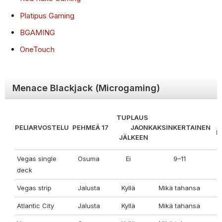
Platipus Gaming
BGAMING
OneTouch
Menace Blackjack (Microgaming)
TUPLAUS
PELIARVOSTELU
PEHMEÄ 17
JAON
KAKSINKERTAINEN
N
JÄLKEEN
Vegas single
Osuma
Ei
9–11
deck
Vegas strip
Jalusta
Kyllä
Mikä tahansa
Atlantic City
Jalusta
Kyllä
Mikä tahansa