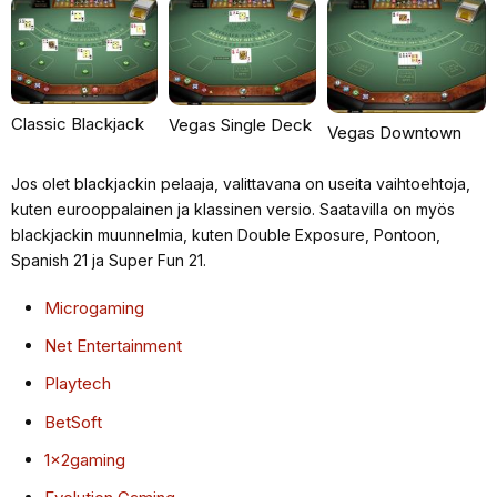
Classic Blackjack
Vegas Single Deck
Vegas Downtown
Jos olet blackjackin pelaaja, valittavana on useita vaihtoehtoja,
kuten eurooppalainen ja klassinen versio. Saatavilla on myös
blackjackin muunnelmia, kuten Double Exposure, Pontoon,
Spanish 21 ja Super Fun 21.
Microgaming
Net Entertainment
Playtech
BetSoft
1x2gaming