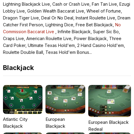
Lightning Blackjack Live, Cash or Crash Live, Fan Tan Live, Ezugi
Lobby Live, Golden Wealth Baccarat Live, Wheel of Fortune,
Dragon Tiger Live, Deal Or No Deal, Instant Roulette Live, Dream
Catcher First Person, Lightning Dice, Free Bet Blackjack,
No
Commission Baccarat Live
, Infinite Blackjack, Super Sic Bo,
Craps Live, American Roulette Live, Power Blackjack, Three
Card Poker, Ultimate Texas Hold'em, 2 Hand Casino Hold'em,
Roulette Double Ball, Texas Hold'em Bonus...
Blackjack
Atlantic City
European
European Blackjack
Blackjack
Blackjack
Redeal