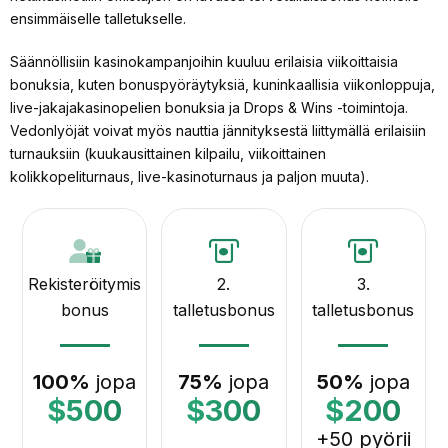
ensimmäiselle talletukselle.
Säännöllisiin kasinokampanjoihin kuuluu erilaisia viikoittaisia
bonuksia, kuten bonuspyöräytyksiä, kuninkaallisia viikonloppuja,
live-jakajakasinopelien bonuksia ja Drops & Wins -toimintoja.
Vedonlyöjät voivat myös nauttia jännityksestä liittymällä erilaisiin
turnauksiin (kuukausittainen kilpailu, viikoittainen
kolikkopeliturnaus, live-kasinoturnaus ja paljon muuta).
Rekisteröitymis
2.
3.
bonus
talletusbonus
talletusbonus
100%
jopa
75%
jopa
50%
jopa
$500
$300
$200
+50 pyörii