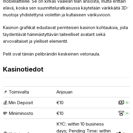
mobiililaitteille. Se on kirkas vaalean tilan ansiosta, mutta erittäin
elävä, koska sen suunnitteluratkaisussa käytetään värikkäitä 3D-
muotoja yhdistettynä violettiin ja kultaiseen värikuvioon.
Kasinon grafiikat edustavat perinteisen kasinon kohtauksia, joita
täydentävät hämmästyttävän taiteelliset avatarit sekä
arvovaltaiset ja ylelliset elementit.
Pelit ovat tämän pelibrändin keskeinen vetonaula.
Kasinotiedot
📌 Toimivalta
Anjouan
💰 Min Deposit
€10
A-
💸 Miniminosto
€10
A-
KYC: within 10 business
days; Pending Time: within