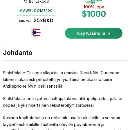
Bonuskoodi
100%
jopa
CAWELCOME100
$1000
25xB&D
MIN WR:
Käy Kasinolla
Johdanto
SlotsPalace Casinoa ylläpitää ja omistaa Rabidi NV, Curaçaon
lakien mukaisesti perustettu yritys. Tämä nettikasino toimii
Antillephone NV:n pelilisenssillä.
SlotsPalace on kryptovaluuttoja tukeva uhkapelipaikka, jolla on
nopea ja yksinkertainen rekisteröitymisprosessi.
Kasinon käyttöliittymä on optimoitu useille alustoille ja se sopii
täydellisesti kaikille saatavilla oleville pöytäkoneille ja