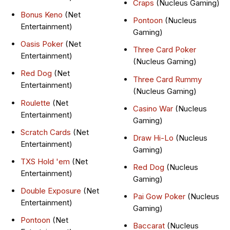
Craps
(Nucleus Gaming)
Bonus Keno
(Net
Pontoon
(Nucleus
Entertainment)
Gaming)
Oasis Poker
(Net
Three Card Poker
Entertainment)
(Nucleus Gaming)
Red Dog
(Net
Three Card Rummy
Entertainment)
(Nucleus Gaming)
Roulette
(Net
Casino War
(Nucleus
Entertainment)
Gaming)
Scratch Cards
(Net
Draw Hi-Lo
(Nucleus
Entertainment)
Gaming)
TXS Hold 'em
(Net
Red Dog
(Nucleus
Entertainment)
Gaming)
Double Exposure
(Net
Pai Gow Poker
(Nucleus
Entertainment)
Gaming)
Pontoon
(Net
Baccarat
(Nucleus