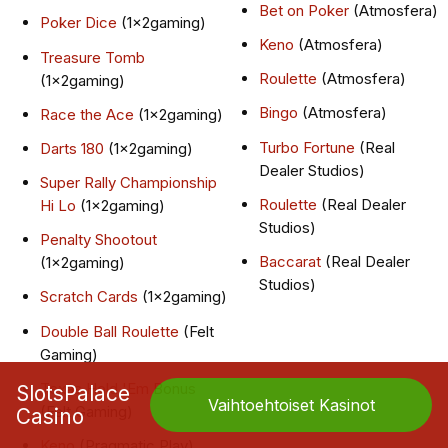
Bet on Poker
(Atmosfera)
Poker Dice
(1x2gaming)
Keno
(Atmosfera)
Treasure Tomb
Roulette
(Atmosfera)
(1x2gaming)
Bingo
(Atmosfera)
Race the Ace
(1x2gaming)
Turbo Fortune
(Real
Darts 180
(1x2gaming)
Dealer Studios)
Super Rally Championship
Roulette
(Real Dealer
Hi Lo
(1x2gaming)
Studios)
Penalty Shootout
Baccarat
(Real Dealer
(1x2gaming)
Studios)
Scratch Cards
(1x2gaming)
Double Ball Roulette
(Felt
Gaming)
Texas Hold 'Em Bonus
SlotsPalace
Vaihtoehtoiset Kasinot
(Felt Gaming)
Casino
Keno
(Pragmatic Play)