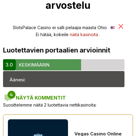
arvostelu
SlotsPalace Casino ei salli pelaajia maasta Ohio
Ei hätää, kokeile
näitä kasinoita
.
Luotettavien portaalien arvioinnit
3.0
KESKIMÄÄRIN
Äänesi:
4
NÄYTÄ KOMMENTIT
Suosittelemme näitä 2 luotettavia nettikasinoita:
Vegas Casino Online