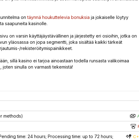
asuunnitelma on
täynnä houkuttelevia bonuksia
ja jokaiselle löytyy
ta saapuneita kasinolle.
 sivu on varsin käyttäjäystävällinen ja järjestetty eri osioihin, jotka on
sivun yläosassa on jopa segmentti, joka sisältää kaikki tärkeät
irjautumis-/rekisteröitymispainikkeet.
ymään, sillä kasino ei tarjoa ainoastaan todella runsasta valikoimaa
 joten sinulla on varmasti tekemistä!
r methods)
Pending time: 24 hours; Processing time: up to 72 hours;
C+