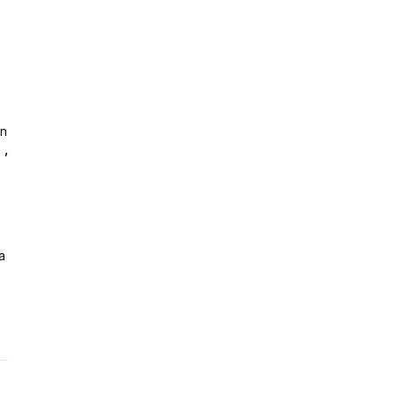
ön
a
,
a