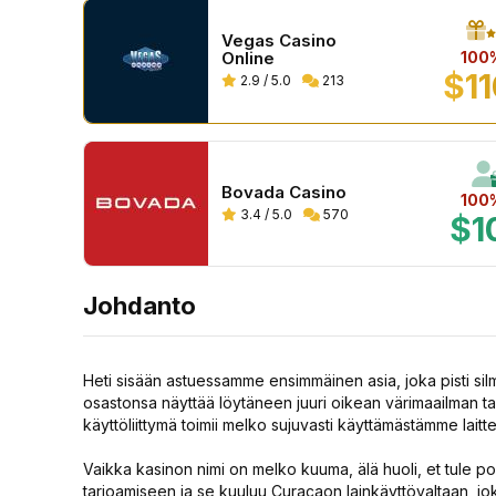
Vegas Casino
100
Online
$1
2.9 / 5.0
213
Bovada Casino
100
3.4 / 5.0
570
$1
Johdanto
Heti sisään astuessamme ensimmäinen asia, joka pisti sil
osastonsa näyttää löytäneen juuri oikean värimaailman t
käyttöliittymä toimii melko sujuvasti käyttämästämme laitte
Vaikka kasinon nimi on melko kuuma, älä huoli, et tule polt
tarjoamiseen ja se kuuluu Curaçaon lainkäyttövaltaan, jok