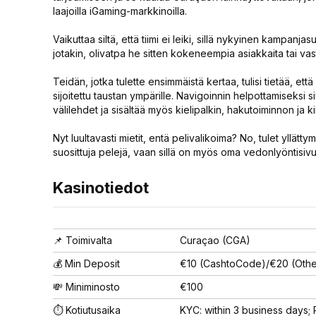
laajoilla iGaming-markkinoilla.
Vaikuttaa siltä, että tiimi ei leiki, sillä nykyinen kampanj
jotakin, olivatpa he sitten kokeneempia asiakkaita tai vas
Teidän, jotka tulette ensimmäistä kertaa, tulisi tietää, että
sijoitettu taustan ympärille. Navigoinnin helpottamiseksi 
välilehdet ja sisältää myös kielipalkin, hakutoiminnon ja k
Nyt luultavasti mietit, entä pelivalikoima? No, tulet yllätt
suosittuja pelejä, vaan sillä on myös oma vedonlyöntisivu,
Kasinotiedot
📌 Toimivalta
Curaçao (CGA)
💰 Min Deposit
€10 (CashtoCode)/€20 (Othe
💸 Miniminosto
€100
⏱️ Kotiutusaika
KYC: within 3 business days; 