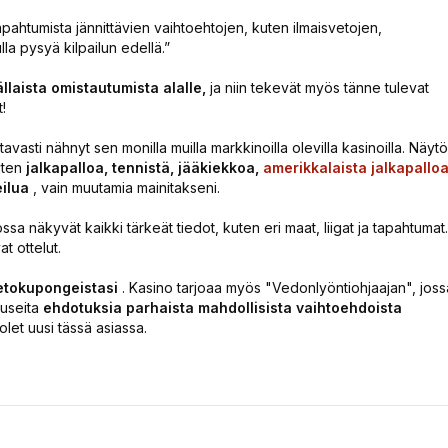
tapahtumista jännittävien vaihtoehtojen, kuten ilmaisvetojen,
a pysyä kilpailun edellä.”
ällaista omistautumista alalle,
ja niin tekevät myös tänne tulevat
!
ltavasti nähnyt sen monilla muilla markkinoilla olevilla kasinoilla. Näyt
kuten
jalkapalloa, tennistä, jääkiekkoa,
amerikkalaista jalkapallo
ilua
, vain muutamia mainitakseni.
a näkyvät kaikki tärkeät tiedot, kuten eri maat, liigat ja tapahtumat.
t ottelut.
vetokupongeistasi
. Kasino tarjoaa myös
"Vedonlyöntiohjaajan",
joss
 useita
ehdotuksia parhaista mahdollisista vaihtoehdoista
let uusi tässä asiassa.