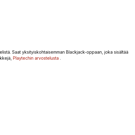
elistä. Saat yksityiskohtaisemman Blackjack-oppaan, joka sisältää
nkkejä,
Playtechin arvostelusta
.