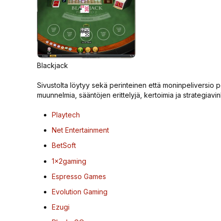
Blackjack
Sivustolta löytyy sekä perinteinen että moninpeliversio p
muunnelmia, sääntöjen erittelyjä, kertoimia ja strategiavi
Playtech
Net Entertainment
BetSoft
1x2gaming
Espresso Games
Evolution Gaming
Ezugi