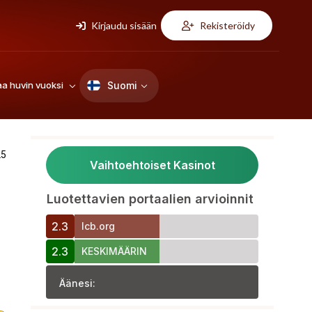
Kirjaudu sisään
Rekisteröidy
Suomi
aa huvin vuoksi
25
Vaihtoehtoiset Kasinot
Luotettavien portaalien arvioinnit
2.3
lcb.org
2.3
KESKIMÄÄRIN
Äänesi: