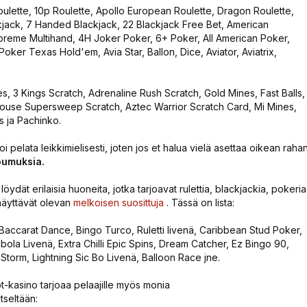
ulette, 10p Roulette, Apollo European Roulette, Dragon Roulette,
kjack, 7 Handed Blackjack, 22 Blackjack Free Bet, American
upreme Multihand, 4H Joker Poker, 6+ Poker, All American Poker,
er Texas Hold'em, Avia Star, Ballon, Dice, Aviator, Aviatrix,
, 3 Kings Scratch, Adrenaline Rush Scratch, Gold Mines, Fast Balls,
 House Supersweep Scratch, Aztec Warrior Scratch Card, Mi Mines,
 ja Pachinko.
oi pelata leikkimielisesti, joten jos et halua vielä asettaa oikean raha
oumuksia.
ä löydät erilaisia huoneita, jotka tarjoavat rulettia, blackjackia, pokeria
näyttävät olevan
melkoisen suosittuja
. Tässä on lista:
, Baccarat Dance, Bingo Turco, Ruletti livenä, Caribbean Stud Poker,
ola Livenä, Extra Chilli Epic Spins, Dream Catcher, Ez Bingo 90,
 Storm, Lightning Sic Bo Livenä, Balloon Race jne.
ot-kasino tarjoaa pelaajille myös monia
tseltään: