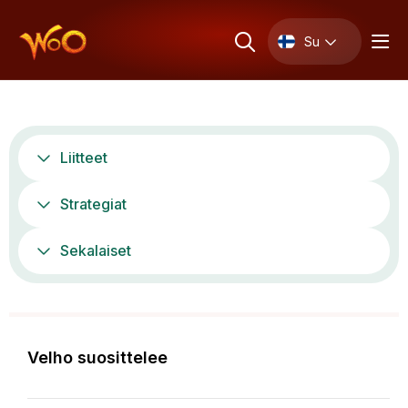
Su
Liitteet
Strategiat
Sekalaiset
Velho suosittelee