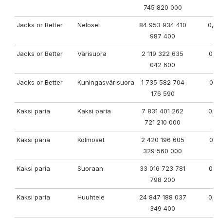
745 820 000
Jacks or Better
Neloset
84 953 934 410
0,
987 400
Jacks or Better
Värisuora
2 119 322 635
0.
042 600
Jacks or Better
Kuningasvärisuora
1 735 582 704
0.
176 590
Kaksi paria
Kaksi paria
7 831 401 262
0,
721 210 000
Kaksi paria
Kolmoset
2 420 196 605
0,
329 560 000
Kaksi paria
Suoraan
33 016 723 781
0.
798 200
Kaksi paria
Huuhtele
24 847 188 037
0,
349 400