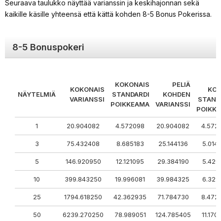
Seuraava taulukko näyttää varianssin ja keskihajonnan sekä
kaikille käsille yhteensä että kättä kohden 8-5 Bonus Pokerissa.
8-5 Bonuspokeri
P
KOKONAIS
PELIÄ
KOKONAIS
KO
NÄYTELMIÄ
STANDARDI
KOHDEN
VARIANSSI
STAND
POIKKEAMA
VARIANSSI
POIKK
1
20.904082
4.572098
20.904082
4.572
3
75.432408
8.685183
25.144136
5.014
5
146.920950
12.121095
29.384190
5.420
10
399.843250
19.996081
39.984325
6.323
25
1794.618250
42.362935
71.784730
8.472
50
6239.270250
78.989051
124.785405
11.170