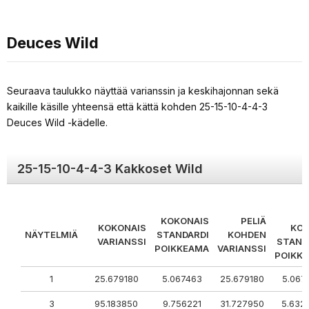
Deuces Wild
Seuraava taulukko näyttää varianssin ja keskihajonnan sekä
kaikille käsille yhteensä että kättä kohden 25-15-10-4-4-3
Deuces Wild -kädelle.
25-15-10-4-4-3 Kakkoset Wild
P
KOKONAIS
PELIÄ
KOKONAIS
KO
NÄYTELMIÄ
STANDARDI
KOHDEN
VARIANSSI
STAND
POIKKEAMA
VARIANSSI
POIKK
1
25.679180
5.067463
25.679180
5.067
3
95.183850
9.756221
31.727950
5.632