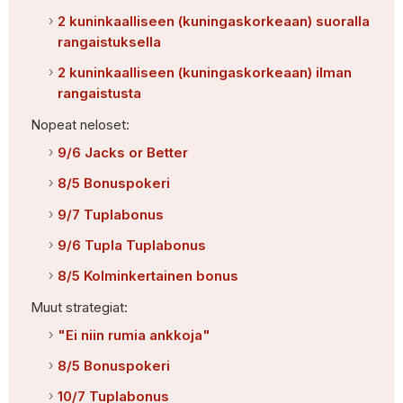
2 kuninkaalliseen (kuningaskorkeaan) suoralla
rangaistuksella
2 kuninkaalliseen (kuningaskorkeaan) ilman
rangaistusta
Nopeat neloset:
9/6 Jacks or Better
8/5 Bonuspokeri
9/7 Tuplabonus
9/6 Tupla Tuplabonus
8/5 Kolminkertainen bonus
Muut strategiat:
"Ei niin rumia ankkoja"
8/5 Bonuspokeri
10/7 Tuplabonus