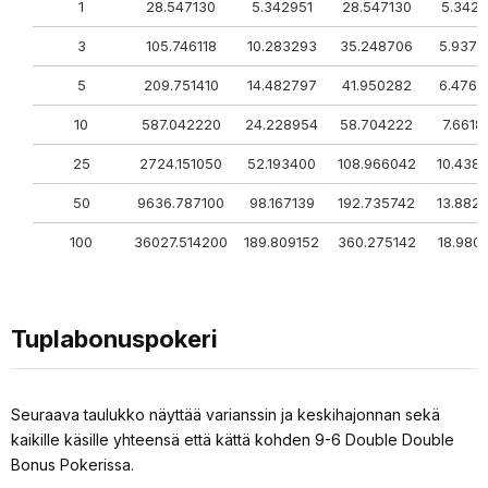
1
28.547130
5.342951
28.547130
5.3429
3
105.746118
10.283293
35.248706
5.9370
5
209.751410
14.482797
41.950282
6.4769
10
587.042220
24.228954
58.704222
7.6618
25
2724.151050
52.193400
108.966042
10.438
50
9636.787100
98.167139
192.735742
13.882
100
36027.514200
189.809152
360.275142
18.980
Tuplabonuspokeri
Seuraava taulukko näyttää varianssin ja keskihajonnan sekä
kaikille käsille yhteensä että kättä kohden 9-6 Double Double
Bonus Pokerissa.