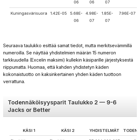
06
06
07
Kuningasvärisuora
1.42E-05
5.68E-
4.98E-
1.85E-
7.96E-07
06
07
07
Seuraava taulukko esittää samat tiedot, mutta merkitsevämmillä
numeroilla. Se näyttää yhdistelmien määrän 15 numeron
tarkkuudella (Excelin maksimi) kullekin käsiparille järjestyksestä
riippumatta. Huomaa, että kahden yhdistetyn käden
kokonaistuotto on kaksinkertainen yhden käden tuottoon
verrattuna.
Todennäköisyysparit Taulukko 2 — 9-6
Jacks or Better
KÄSI 1
KÄSI 2
YHDISTELMÄT
TODENN