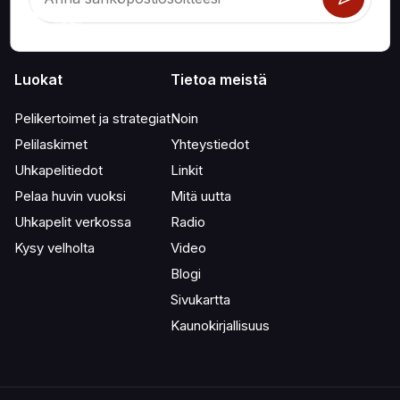
Luokat
Tietoa meistä
Pelikertoimet ja strategiat
Noin
Pelilaskimet
Yhteystiedot
Uhkapelitiedot
Linkit
Pelaa huvin vuoksi
Mitä uutta
Uhkapelit verkossa
Radio
Kysy velholta
Video
Blogi
Sivukartta
Kaunokirjallisuus