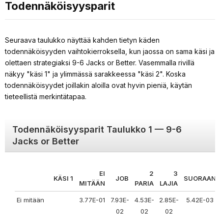
Todennäköisyysparit
Seuraava taulukko näyttää kahden tietyn käden
todennäköisyyden vaihtokierroksella, kun jaossa on sama käsi ja
olettaen strategiaksi 9-6 Jacks or Better. Vasemmalla rivillä
näkyy "käsi 1" ja ylimmässä sarakkeessa "käsi 2". Koska
todennäköisyydet joillakin aloilla ovat hyvin pieniä, käytän
tieteellistä merkintätapaa.
Todennäköisyysparit Taulukko 1 — 9-6
Jacks or Better
EI
2
3
KÄSI 1
JOB
SUORAAN
MITÄÄN
PARIA
LAJIA
Ei mitään
3.77E-01
7.93E-
4.53E-
2.85E-
5.42E-03
02
02
02