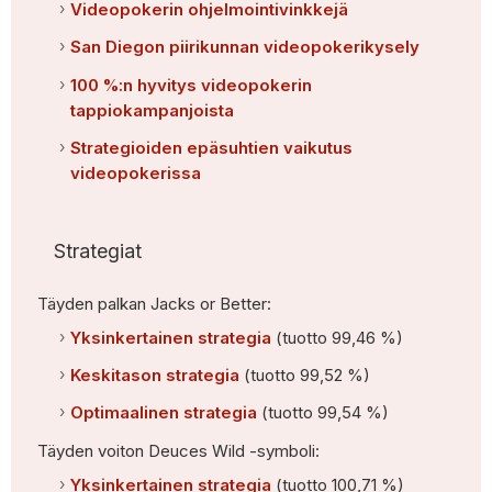
Videopokerin ohjelmointivinkkejä
San Diegon piirikunnan videopokerikysely
Concept
157
7
100 %:n hyvitys videopokerin
Gaming
tappiokampanjoista
Strategioiden epäsuhtien vaikutus
FunFair
149
20
videopokerissa
Espresso
136
7
Games
Strategiat
Expanse
Täyden palkan Jacks or Better:
132
10
Studios
Yksinkertainen strategia
(tuotto 99,46 %)
Keskitason strategia
(tuotto 99,52 %)
WM
114
5
Optimaalinen strategia
(tuotto 99,54 %)
Täyden voiton Deuces Wild -symboli:
Arrows Edge
96
10
Yksinkertainen strategia
(tuotto 100,71 %)