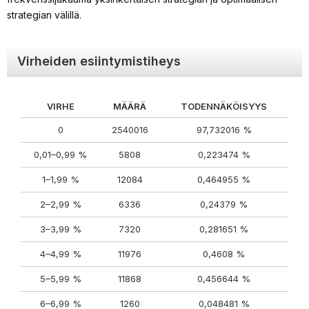
strategian välillä.
Virheiden esiintymistiheys
VIRHE
MÄÄRÄ
TODENNÄKÖISYYS
0
2540016
97,732016 %
0,01–0,99 %
5808
0,223474 %
1–1,99 %
12084
0,464955 %
2–2,99 %
6336
0,24379 %
3–3,99 %
7320
0,281651 %
4–4,99 %
11976
0,4608 %
5–5,99 %
11868
0,456644 %
6–6,99 %
1260
0,048481 %