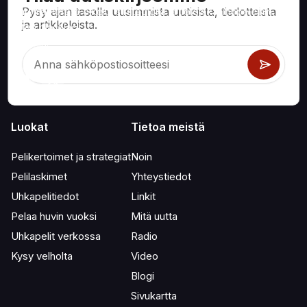
Pysy ajan tasalla uusimmista uutisista, tiedotteista
Matemaattisesti oikeita strategioita ja tietoa kasinopeleihin,
ja artikkeleista.
kuten blackjack, craps, ruletti ja satoihin muihin pelattaviin
Soft Magic
peleihin.
1
8
Dice
Galewind
0
14
Luokat
Tietoa meistä
KGR
0
16
Entertainment
Pelikertoimet ja strategiat
Noin
Pelilaskimet
Yhteystiedot
EGT
0
4
Uhkapelitiedot
Linkit
Pelaa huvin vuoksi
Mitä uutta
Pala
Uhkapelit verkossa
Radio
0
5
Interactive
Kysy velholta
Video
Blogi
Ace Gaming
0
12
Sivukartta