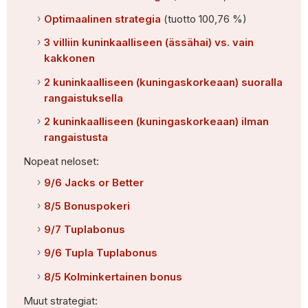
Optimaalinen strategia
(tuotto 100,76 %)
SOFTSWISS
93
15
3 villiin kuninkaalliseen (ässähai) vs. vain
kakkonen
Mobilots
73
2
2 kuninkaalliseen (kuningaskorkeaan) suoralla
rangaistuksella
2 kuninkaalliseen (kuningaskorkeaan) ilman
Amaya
70
13
rangaistusta
Nopeat neloset:
BetConstruct
67
7
9/6 Jacks or Better
8/5 Bonuspokeri
PureRNG
55
15
9/7 Tuplabonus
9/6 Tupla Tuplabonus
FilsGame
26
11
8/5 Kolminkertainen bonus
Muut strategiat: