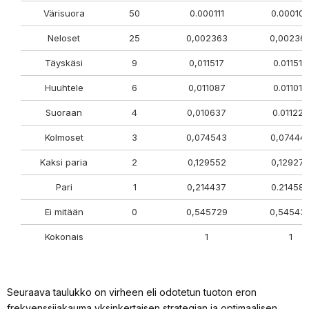
Värisuora
50
0.000111
0.00010
Neloset
25
0,002363
0,00236
Täyskäsi
9
0,011517
0.011512
Huuhtele
6
0,011087
0.011015
Suoraan
4
0,010637
0.011229
Kolmoset
3
0,074543
0,07444
Kaksi paria
2
0,129552
0,12927
Pari
1
0,214437
0.21458
Ei mitään
0
0,545729
0,54543
Kokonais
1
1
Seuraava taulukko on virheen eli odotetun tuoton eron
frekvenssijakauma yksinkertaisen strategian ja optimaalisen