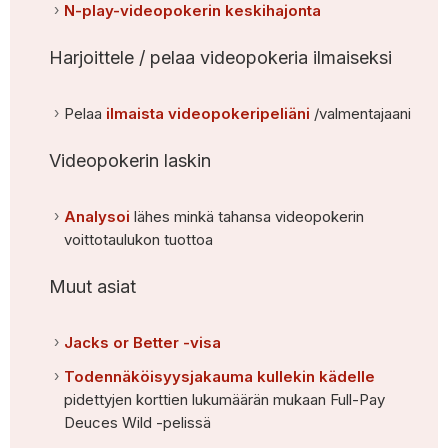
N-play-videopokerin keskihajonta
GameArt
781
5
Harjoittele / pelaa videopokeria ilmaiseksi
iSoftBet
501
9
Pelaa
ilmaista videopokeripeliäni
/valmentajaani
Videopokerin laskin
Spin Games
298
4
Analysoi
lähes minkä tahansa videopokerin
Rival
258
13
voittotaulukon tuottoa
Muut asiat
Real Time
254
26
Gaming
Jacks or Better -visa
Saucify
184
7
Todennäköisyysjakauma kullekin kädelle
pidettyjen korttien lukumäärän mukaan Full-Pay
Deuces Wild -pelissä
IGT
158
15