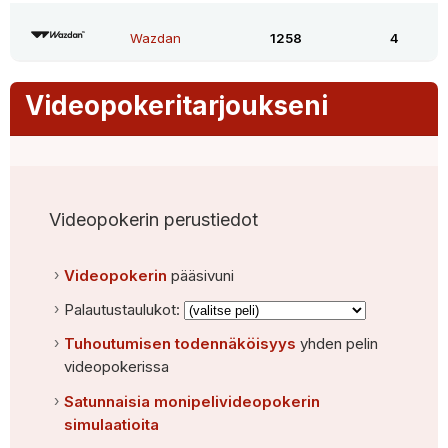
Wazdan
1258
4
Videopokeritarjoukseni
BGAMING
1093
19
Habanero
992
10
Systems
Videopokerin perustiedot
Playtech
940
45
Videopokerin
pääsivuni
Palautustaulukot:
Novomatic
812
6
Tuhoutumisen todennäköisyys
yhden pelin
videopokerissa
Red Rake
805
8
Satunnaisia monipelivideopokerin
Gaming
simulaatioita