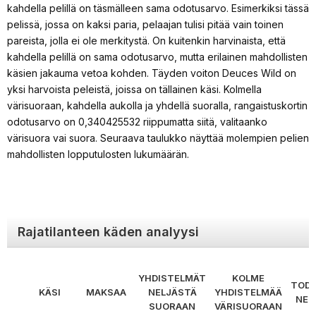
kahdella pelillä on täsmälleen sama odotusarvo. Esimerkiksi tässä
pelissä, jossa on kaksi paria, pelaajan tulisi pitää vain toinen
pareista, jolla ei ole merkitystä. On kuitenkin harvinaista, että
kahdella pelillä on sama odotusarvo, mutta erilainen mahdollisten
käsien jakauma vetoa kohden. Täyden voiton Deuces Wild on
yksi harvoista peleistä, joissa on tällainen käsi. Kolmella
värisuoraan, kahdella aukolla ja yhdellä suoralla, rangaistuskortin
odotusarvo on 0,340425532 riippumatta siitä, valitaanko
värisuora vai suora. Seuraava taulukko näyttää molempien pelien
mahdollisten lopputulosten lukumäärän.
Rajatilanteen käden analyysi
YHDISTELMÄT
KOLME
TODE
KÄSI
MAKSAA
NELJÄSTÄ
YHDISTELMÄÄ
NEL
SUORAAN
VÄRISUORAAN