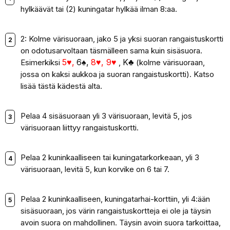
hylkäävät tai (2) kuningatar hylkää ilman 8:aa.
2: Kolme värisuoraan, jako 5 ja yksi suoran rangaistuskortti
on odotusarvoltaan täsmälleen sama kuin sisäsuora.
5♥,
6♠,
8♥, 9♥
K♣
Esimerkiksi
,
(kolme värisuoraan,
jossa on kaksi aukkoa ja suoran rangaistuskortti). Katso
lisää tästä kädestä alta.
Pelaa 4 sisäsuoraan yli 3 värisuoraan, levitä 5, jos
värisuoraan liittyy rangaistuskortti.
Pelaa 2 kuninkaalliseen tai kuningatarkorkeaan, yli 3
värisuoraan, levitä 5, kun korvike on 6 tai 7.
Pelaa 2 kuninkaalliseen, kuningatarhai-korttiin, yli 4:ään
sisäsuoraan, jos värin rangaistuskortteja ei ole ja täysin
avoin suora on mahdollinen. Täysin avoin suora tarkoittaa,