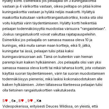
hylätty kortti. Esimerkiksi jos pelaajalla on 3 kuningaskorttia
vastaan ja 4 värikorttia vastaan, oikea pelitapa on pitää kolme
kuningaskorttia vastaan ja hylätä neljäs maakortti. Hylättyä
maakorttia kutsutaan värikorttirangaistuskortiksi, koska sitä olisi
voitu käyttää värin täydentämiseen. Hylätty kortti heikentää
pelaajan todennäköisyyttä muodostaa värisuora "rangaistetaan".
Joskus rangaistuskortit voivat vaikuttaa rajatapauspeleihin.
Esimerkiksi jos pelaajalla on samassa maassa oleva 10 ja
kuningas, eikä muita saman maan kortteja, eikä 9, jätkä,
kuningatar tai ässä, pelaajan tulisi pitää kaksi
kuningasvärisuoraan asti. Tämä on kuitenkin vain hieman
parempi kuin kaiken hylkääminen. Jos pelaajalla olisi vain yksi
samassa maassa oleva kortti tai mikä tahansa kortti, jota voitaisiin
käyttää suoran täydentämiseen, värin tai suoran muodostamisen
todennäköisyys pienenisi, mikä laskisi kokonaisodotuksen alle
kaiken hylkäämisen. Joten tällaisessa tilanteessa pelaajan tulisi
olla tietoinen rangaistuskorttien vaikutuksesta.
5
,
6♠
,
8
,
9
,
K♣
Videopokerissa, erityisesti Deuces Wildissa, on yleistä, että