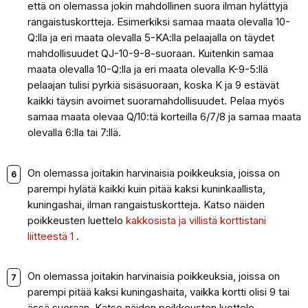
että on olemassa jokin mahdollinen suora ilman hylättyjä
rangaistuskortteja. Esimerkiksi samaa maata olevalla 10-
Q:lla ja eri maata olevalla 5-KA:lla pelaajalla on täydet
mahdollisuudet QJ-10-9-8-suoraan. Kuitenkin samaa
maata olevalla 10-Q:lla ja eri maata olevalla K-9-5:llä
pelaajan tulisi pyrkiä sisäsuoraan, koska K ja 9 estävät
kaikki täysin avoimet suoramahdollisuudet. Pelaa myös
samaa maata olevaa Q/10:tä korteilla 6/7/8 ja samaa maata
olevalla 6:lla tai 7:llä.
On olemassa joitakin harvinaisia poikkeuksia, joissa on
parempi hylätä kaikki kuin pitää kaksi kuninkaallista,
kuningashai, ilman rangaistuskortteja. Katso näiden
poikkeusten luettelo
kakkosista ja villistä korttistani
liitteestä 1
.
On olemassa joitakin harvinaisia poikkeuksia, joissa on
parempi pitää kaksi kuningashaita, vaikka kortti olisi 9 tai
ässä suoraan. Katso näiden poikkeusten luettelo