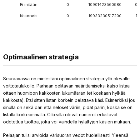
Ei mitään
0
10901423560980
0,
Kokonais
0
19933230517200
1.
Optimaalinen strategia
Seuraavassa on mielestäni optimaalinen strategia yllä olevalle
voittotaulukolle. Parhaan pelitavan määrittämiseksi katso listaa
ottaen huomioon kakkosten lukumäärän (et koskaan hylkää
kakkosta). Etsi sitten listan korkein pelattava käsi. Esimerkiksi jos
sinulla on sekä pari että neloset väriin, pidät parin, koska se on
listalla korkeammalla. Oikealla olevat numerot edustavat
odotettua tuottoa, joka voi vaihdella hylättyjen käsien mukaan.
Pelaajan tulisi arvioida värisuoran vedot huolellisesti. Yleensä