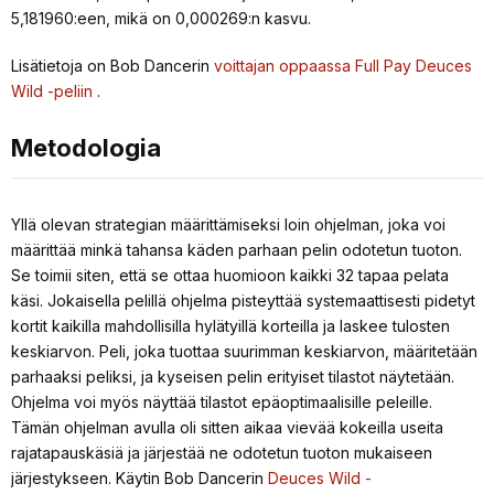
5,181960:een, mikä on 0,000269:n kasvu.
Lisätietoja on Bob Dancerin
voittajan oppaassa Full Pay Deuces
Wild -peliin
.
Metodologia
Yllä olevan strategian määrittämiseksi loin ohjelman, joka voi
määrittää minkä tahansa käden parhaan pelin odotetun tuoton.
Se toimii siten, että se ottaa huomioon kaikki 32 tapaa pelata
käsi. Jokaisella pelillä ohjelma pisteyttää systemaattisesti pidetyt
kortit kaikilla mahdollisilla hylätyillä korteilla ja laskee tulosten
keskiarvon. Peli, joka tuottaa suurimman keskiarvon, määritetään
parhaaksi peliksi, ja kyseisen pelin erityiset tilastot näytetään.
Ohjelma voi myös näyttää tilastot epäoptimaalisille peleille.
Tämän ohjelman avulla oli sitten aikaa vievää kokeilla useita
rajatapauskäsiä ja järjestää ne odotetun tuoton mukaiseen
järjestykseen. Käytin Bob Dancerin
Deuces Wild -