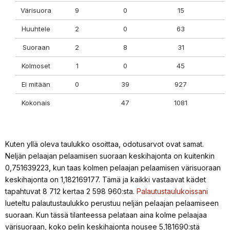
Värisuora
9
0
15
Huuhtele
2
0
63
Suoraan
2
8
31
Kolmoset
1
0
45
Ei mitään
0
39
927
Kokonais
47
1081
Kuten yllä oleva taulukko osoittaa, odotusarvot ovat samat.
Neljän pelaajan pelaamisen suoraan keskihajonta on kuitenkin
0,751639223, kun taas kolmen pelaajan pelaamisen värisuoraan
keskihajonta on 1,182169177. Tämä ja kaikki vastaavat kädet
tapahtuvat 8 712 kertaa 2 598 960:sta.
Palautustaulukoissani
lueteltu palautustaulukko perustuu neljän pelaajan pelaamiseen
suoraan. Kun tässä tilanteessa pelataan aina kolme pelaajaa
värisuoraan, koko pelin keskihajonta nousee 5,181690:stä