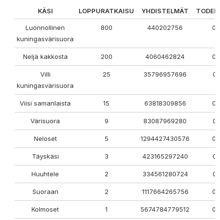
KÄSI
LOPPURATKAISU
YHDISTELMÄT
TODEN
Luonnollinen
800
440202756
0,
kuningasvärisuora
Neljä kakkosta
200
4060462824
0.
Villi
25
35796957696
0,
kuningasvärisuora
Viisi samanlaista
15
63818309856
0,
Värisuora
9
83087969280
0,
Neloset
5
1294427430576
0,
Täyskäsi
3
423165297240
0,
Huuhtele
2
334561280724
0,
Suoraan
2
1117664265756
0,
Kolmoset
1
5674784779512
0,