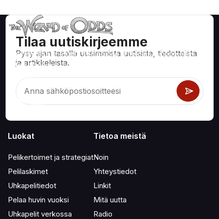
Tilaa uutiskirjeemme
Pysy ajan tasalla uusimmista uutisista, tiedotteista
Matemaattisesti oikeita strategioita ja tietoa kasinopeleihin,
ja artikkeleista.
kuten blackjack, craps, ruletti ja satoihin muihin pelattaviin
peleihin.
Luokat
Tietoa meistä
Pelikertoimet ja strategiat
Noin
Pelilaskimet
Yhteystiedot
Uhkapelitiedot
Linkit
Pelaa huvin vuoksi
Mitä uutta
Uhkapelit verkossa
Radio