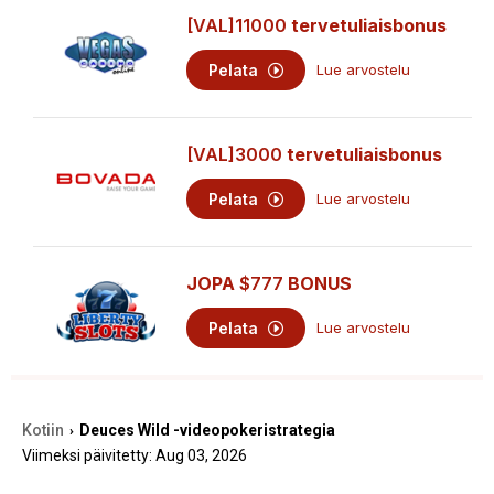
[VAL]11000
tervetuliaisbonus
Pelata
Lue arvostelu
[VAL]3000
tervetuliaisbonus
Pelata
Lue arvostelu
JOPA
$777
BONUS
Pelata
Lue arvostelu
Kotiin
Deuces Wild -videopokeristrategia
›
Viimeksi päivitetty: Aug 03, 2026