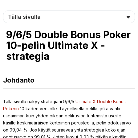
Tällä sivulla
9/6/5 Double Bonus Poker
10-pelin Ultimate X -
strategia
Johdanto
Tällä sivulla näkyy strategiani 9/6/5
Ultimate X
Double Bonus
Pokerin
10 käden versiolle. Täydellisellä pelillä, joka vaatii
useamman kuin yhden oikean pelikuvion tuntemista useille
käsille keskimääräisen kertoimen perusteella, pelin odotusarvo
on 99,04 %. Jos käytät seuraavaa yhtä strategiaa koko ajan,
odotusarvo on 99,01 %. Joten luovut 0,03 % pitkän aikavälin