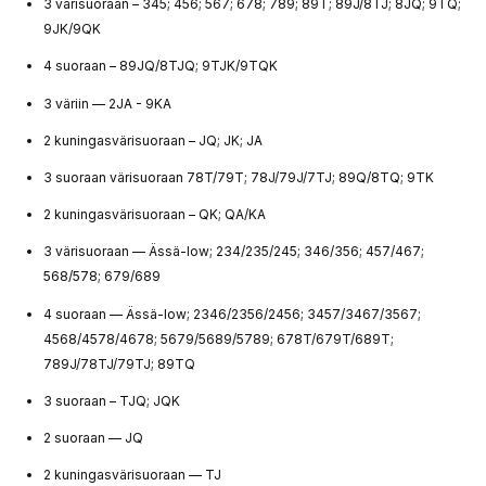
3 värisuoraan – 345; 456; 567; 678; 789; 89T; 89J/8TJ; 8JQ; 9TQ;
9JK/9QK
4 suoraan – 89JQ/8TJQ; 9TJK/9TQK
3 väriin — 2JA - 9KA
2 kuningasvärisuoraan – JQ; JK; JA
3 suoraan värisuoraan 78T/79T; 78J/79J/7TJ; 89Q/8TQ; 9TK
2 kuningasvärisuoraan – QK; QA/KA
3 värisuoraan — Ässä-low; 234/235/245; 346/356; 457/467;
568/578; 679/689
4 suoraan — Ässä-low; 2346/2356/2456; 3457/3467/3567;
4568/4578/4678; 5679/5689/5789; 678T/679T/689T;
789J/78TJ/79TJ; 89TQ
3 suoraan – TJQ; JQK
2 suoraan — JQ
2 kuningasvärisuoraan — TJ