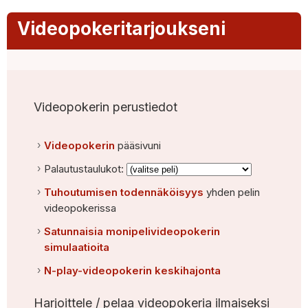
Videopokeritarjoukseni
Videopokerin perustiedot
Videopokerin
pääsivuni
Palautustaulukot:
Tuhoutumisen todennäköisyys
yhden pelin
videopokerissa
Satunnaisia monipelivideopokerin
simulaatioita
N-play-videopokerin keskihajonta
Harjoittele / pelaa videopokeria ilmaiseksi