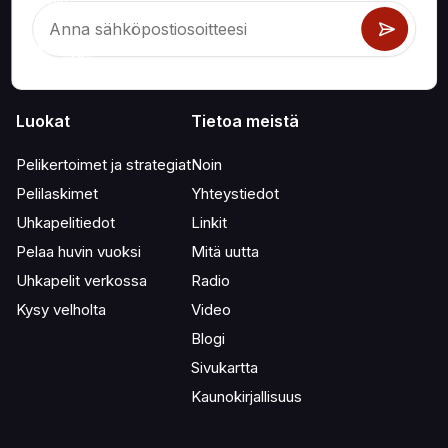
Luokat
Tietoa meistä
Pelikertoimet ja strategiat
Noin
Pelilaskimet
Yhteystiedot
Uhkapelitiedot
Linkit
Pelaa huvin vuoksi
Mitä uutta
Uhkapelit verkossa
Radio
Kysy velholta
Video
Blogi
Sivukartta
Kaunokirjallisuus