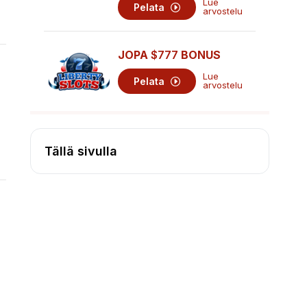
Lue
Pelata
arvostelu
JOPA
$777
BONUS
Lue
Pelata
arvostelu
Tällä sivulla