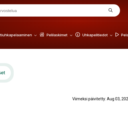
tiuhkapelaaminen
Pelilaskimet
Uhkapelitiedot
Pel
set
Viimeksi päivitetty: Aug 03, 20