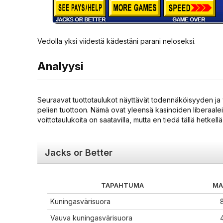
Vedolla yksi viidestä kädestäni parani neloseksi.
Analyysi
Seuraavat tuottotaulukot näyttävät todennäköisyyden ja 
pelien tuottoon. Nämä ovat yleensä kasinoiden liberaaleim
voittotaulukoita on saatavilla, mutta en tiedä tällä hetkellä
Jacks or Better
TAPAHTUMA
MA
Kuningasvärisuora
Vauva kuningasvärisuora