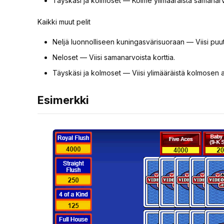
Täyskäsi ja kolmoset — Kolme ylimääräistä samanarv
Kaikki muut pelit
Neljä luonnolliseen kuningasvärisuoraan — Viisi puut
Neloset — Viisi samanarvoista korttia.
Täyskäsi ja kolmoset — Viisi ylimääräistä kolmosen a
Esimerkki