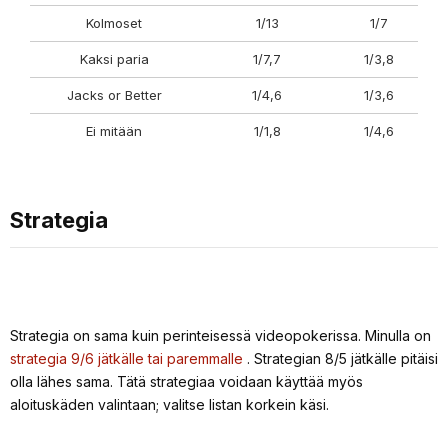
Kolmoset
1/13
1/7
Kaksi paria
1/7,7
1/3,8
Jacks or Better
1/4,6
1/3,6
Ei mitään
1/1,8
1/4,6
Strategia
Strategia on sama kuin perinteisessä videopokerissa. Minulla on
strategia 9/6 jätkälle tai paremmalle
. Strategian 8/5 jätkälle pitäisi
olla lähes sama. Tätä strategiaa voidaan käyttää myös
aloituskäden valintaan; valitse listan korkein käsi.