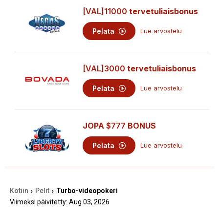
[VAL]11000
tervetuliaisbonus
Pelata
Lue arvostelu
[VAL]3000
tervetuliaisbonus
Pelata
Lue arvostelu
JOPA
$777
BONUS
Pelata
Lue arvostelu
Kotiin
Pelit
Turbo-videopokeri
›
›
Viimeksi päivitetty: Aug 03, 2026