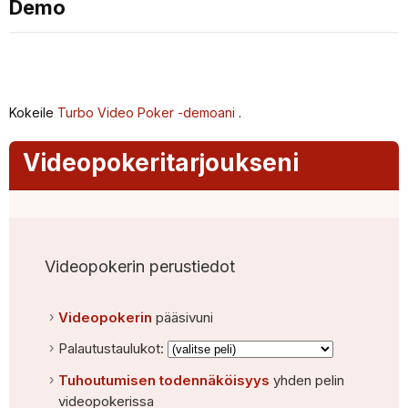
Demo
Kokeile
Turbo Video Poker -demoani
.
Videopokeritarjoukseni
Videopokerin perustiedot
Videopokerin
pääsivuni
Palautustaulukot:
Tuhoutumisen todennäköisyys
yhden pelin
videopokerissa