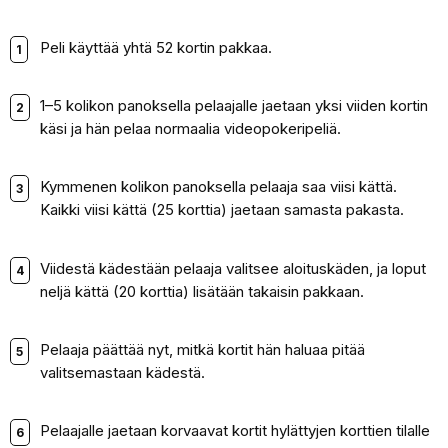
Peli käyttää yhtä 52 kortin pakkaa.
1–5 kolikon panoksella pelaajalle jaetaan yksi viiden kortin
käsi ja hän pelaa normaalia videopokeripeliä.
Kymmenen kolikon panoksella pelaaja saa viisi kättä.
Kaikki viisi kättä (25 korttia) jaetaan samasta pakasta.
Viidestä kädestään pelaaja valitsee aloituskäden, ja loput
neljä kättä (20 korttia) lisätään takaisin pakkaan.
Pelaaja päättää nyt, mitkä kortit hän haluaa pitää
valitsemastaan kädestä.
Pelaajalle jaetaan korvaavat kortit hylättyjen korttien tilalle